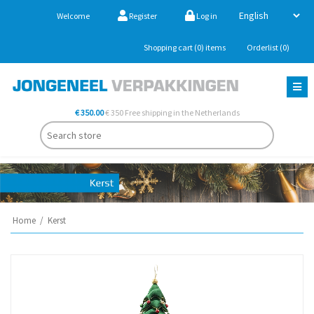
Welcome
Register
Log in
Shopping cart
(0)
items
Orderlist
(0)
€ 350.00
€ 350 Free shipping in the Netherlands
Home
/
Kerst