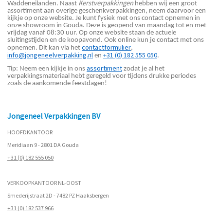
Kerstverpakkingen
Waddeneilanden. Naast
hebben wij een groot
assortiment aan overige geschenkverpakkingen, neem daarvoor een
kijkje op onze website. Je kunt fysiek met ons contact opnemen in
onze showroom in Gouda. Deze is geopend van maandag tot en met
vrijdag vanaf 08:30 uur. Op onze website staan de actuele
sluitingstijden en de koopavond. Ook online kun je contact met ons
contactformulier
opnemen. Dit kan via het
,
info@jongeneelverpakking.nl
+31 (0) 182 555 050
en
.
assortiment
Tip: Neem een kijkje in ons
zodat je al het
verpakkingsmateriaal hebt geregeld voor tijdens drukke periodes
zoals de aankomende feestdagen!
Jongeneel Verpakkingen BV
HOOFDKANTOOR
Meridiaan 9 - 2801 DA Gouda
+31 (0) 182 555 050
VERKOOPKANTOOR NL-OOST
Smederijstraat 2D - 7482 PZ Haaksbergen
+31 (0) 182 537 966