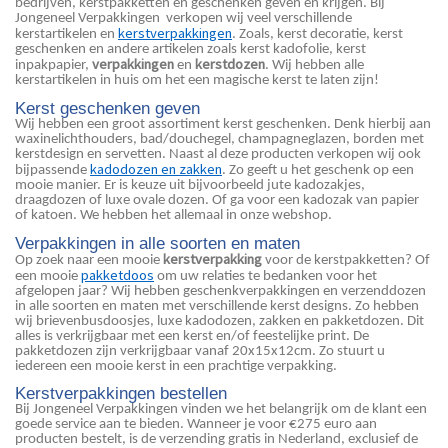
bedrijven, kerstpakketten en geschenken geven en krijgen. Bij
Jongeneel Verpakkingen verkopen wij veel verschillende
kerstverpakkingen
kerstartikelen en
. Zoals, kerst decoratie, kerst
geschenken en andere artikelen zoals kerst kadofolie, kerst
verpakkingen
kerstdozen
inpakpapier,
en
. Wij hebben alle
kerstartikelen in huis om het een magische kerst te laten zijn!
Kerst geschenken geven
Wij hebben een groot assortiment kerst geschenken. Denk hierbij aan
waxinelichthouders, bad/douchegel, champagneglazen, borden met
kerstdesign en servetten. Naast al deze producten verkopen wij ook
kadodozen en zakken
bijpassende
. Zo geeft u het geschenk op een
mooie manier. Er is keuze uit bijvoorbeeld jute kadozakjes,
draagdozen of luxe ovale dozen. Of ga voor een kadozak van papier
of katoen. We hebben het allemaal in onze webshop.
Verpakkingen in alle soorten en maten
kerstverpakking
Op zoek naar een mooie
voor de kerstpakketten? Of
pakketdoos
een mooie
om uw relaties te bedanken voor het
afgelopen jaar? Wij hebben geschenkverpakkingen en verzenddozen
in alle soorten en maten met verschillende kerst designs. Zo hebben
wij brievenbusdoosjes, luxe kadodozen, zakken en pakketdozen. Dit
alles is verkrijgbaar met een kerst en/of feestelijke print. De
pakketdozen zijn verkrijgbaar vanaf 20x15x12cm. Zo stuurt u
iedereen een mooie kerst in een prachtige verpakking.
Kerstverpakkingen bestellen
Bij Jongeneel Verpakkingen vinden we het belangrijk om de klant een
goede service aan te bieden. Wanneer je voor €275 euro aan
producten bestelt, is de verzending gratis in Nederland, exclusief de