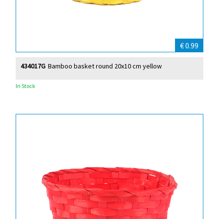
€ 0.99
434017G
Bamboo basket round 20x10 cm yellow
In Stock