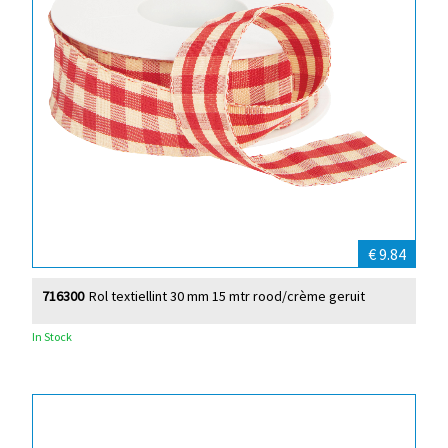
€ 9.84
716300
Rol textiellint 30 mm 15 mtr rood/crème geruit
In Stock