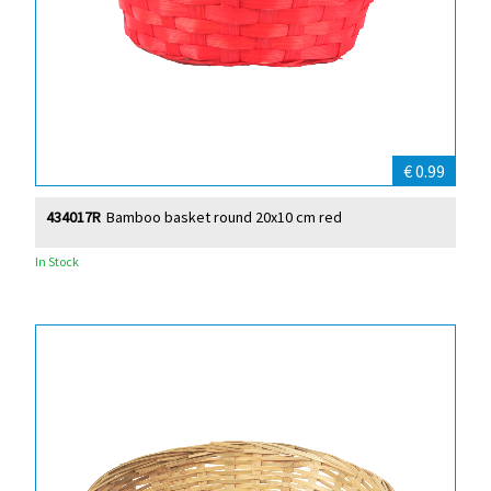
€ 0.99
434017R
Bamboo basket round 20x10 cm red
In Stock