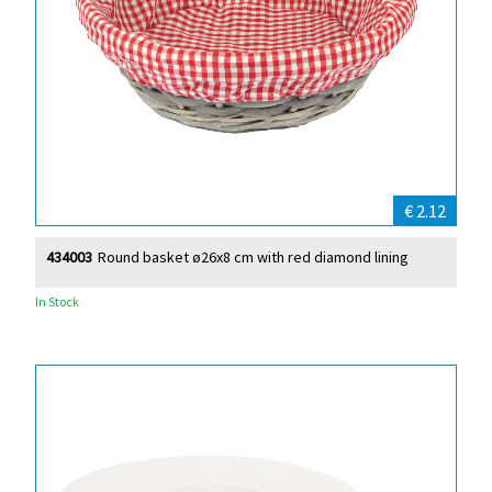
€ 2.12
434003
Round basket ø26x8 cm with red diamond lining
In Stock