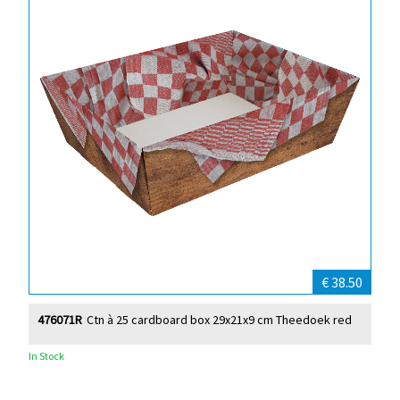
€ 38.50
476071R
Ctn à 25 cardboard box 29x21x9 cm Theedoek red
In Stock