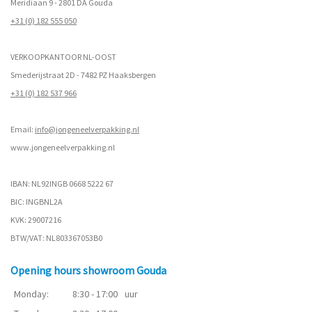
Meridiaan 9 - 2801 DA Gouda
+31 (0) 182 555 050
VERKOOPKANTOOR NL-OOST
Smederijstraat 2D - 7482 PZ Haaksbergen
+31 (0) 182 537 966
Email:
info@jongeneelverpakking.nl
www.
jongeneelverpakking.nl
IBAN: NL92INGB 0668 5222 67
BIC: INGBNL2A
KVK: 29007216
BTW/VAT: NL803367053B0
Opening hours showroom Gouda
Monday:
8:30 - 17:00
uur