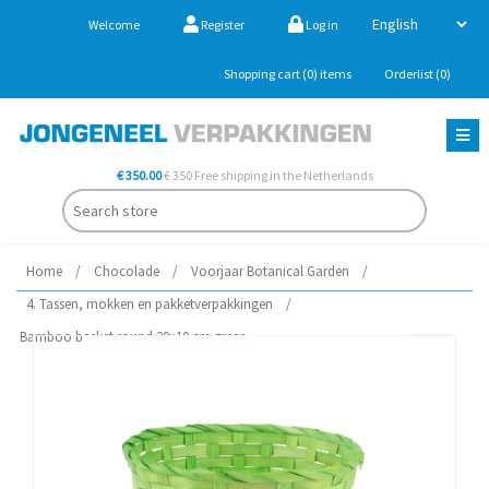
Welcome
Register
Log in
Shopping cart
(0)
items
Orderlist
(0)
€ 350.00
€ 350 Free shipping in the Netherlands
Home
/
Chocolade
/
Voorjaar Botanical Garden
/
4. Tassen, mokken en pakketverpakkingen
/
Bamboo basket round 20x10 cm green