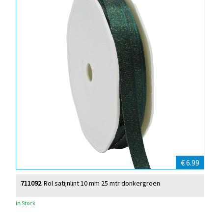
€ 6.99
711092
Rol satijnlint 10 mm 25 mtr donkergroen
In Stock