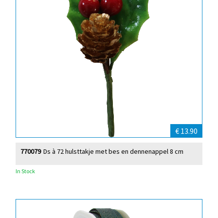
€ 13.90
770079
Ds à 72 hulsttakje met bes en dennenappel 8 cm
In Stock