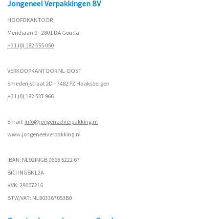
Jongeneel Verpakkingen BV
HOOFDKANTOOR
Meridiaan 9 - 2801 DA Gouda
+31 (0) 182 555 050
VERKOOPKANTOOR NL-OOST
Smederijstraat 2D - 7482 PZ Haaksbergen
+31 (0) 182 537 966
Email:
info@jongeneelverpakking.nl
www.
jongeneelverpakking.nl
IBAN: NL92INGB 0668 5222 67
BIC: INGBNL2A
KVK: 29007216
BTW/VAT: NL803367053B0