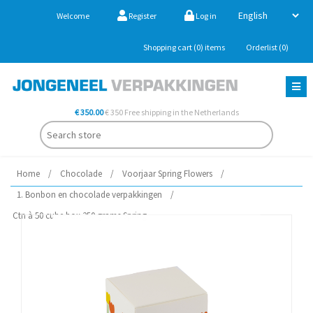
Welcome
Register
Log in
Shopping cart
(0)
items
Orderlist
(0)
€ 350.00
€ 350 Free shipping in the Netherlands
Home
/
Chocolade
/
Voorjaar Spring Flowers
/
1. Bonbon en chocolade verpakkingen
/
Ctn à 50 cube box 250 grams Spring