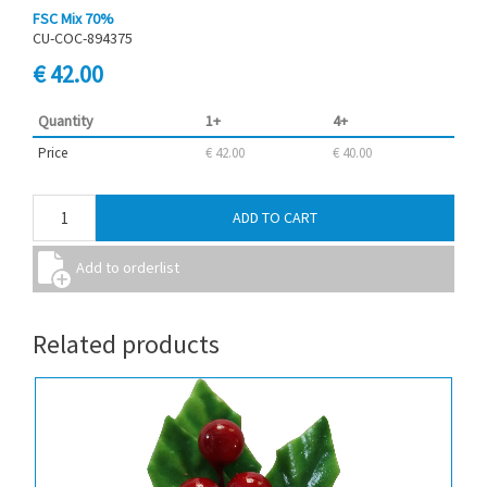
FSC Mix 70%
CU-COC-894375
€ 42.00
Quantity
1+
4+
Price
€ 42.00
€ 40.00
Related products