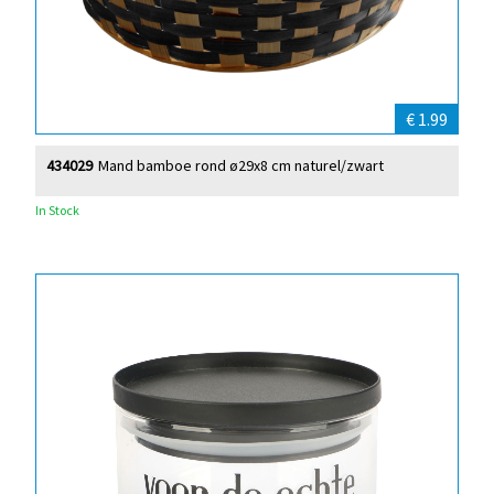
€ 1.99
434029
Mand bamboe rond ø29x8 cm naturel/zwart
In Stock