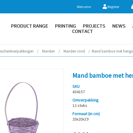
Welcome
Register
PRODUCT RANGE
PRINTING
PROJECTS
NEWS
CONTACT
eschenkverpakkingen
/
Manden
/
Manden rond
/
Mand bamboe met hengsel
Mand bamboe met heng
SKU
434157
Omverpakking
12 stuks
Formaat (in cm)
20x20x19