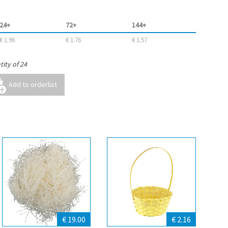
24+
72+
144+
€ 1.96
€ 1.76
€ 1.57
ity of 24
€ 19.00
€ 2.16