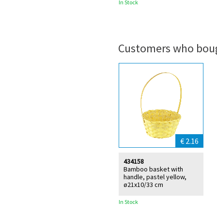
In Stock
Customers who boug
€ 2.16
434158
Bamboo basket with
handle, pastel yellow,
ø21x10/33 cm
In Stock