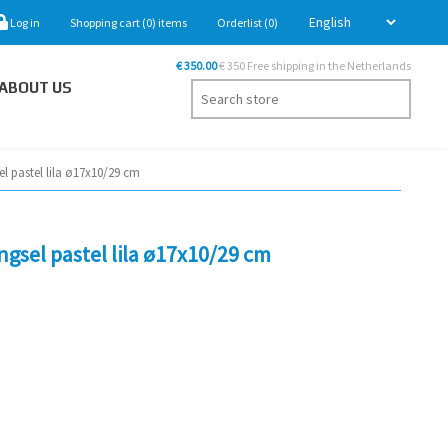
Log in
Shopping cart
(0)
items
Orderlist
(0)
€ 350.00
€ 350 Free shipping in the Netherlands
ABOUT US
 pastel lila ø17x10/29 cm
sel pastel lila ø17x10/29 cm