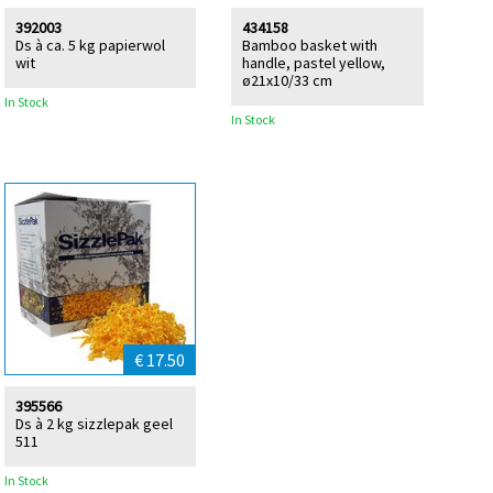
392003
434158
Ds à ca. 5 kg papierwol
Bamboo basket with
wit
handle, pastel yellow,
ø21x10/33 cm
In Stock
In Stock
€ 17.50
395566
Ds à 2 kg sizzlepak geel
511
In Stock