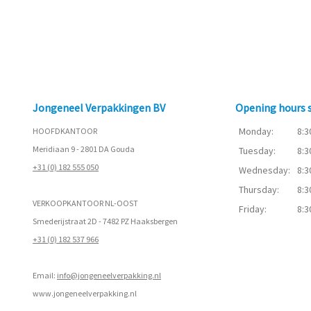
Jongeneel Verpakkingen BV
Opening hours
Monday:
8:3
HOOFDKANTOOR
Meridiaan 9 - 2801 DA Gouda
Tuesday:
8:3
+31 (0) 182 555 050
Wednesday:
8:3
Thursday:
8:3
VERKOOPKANTOOR NL-OOST
Friday:
8:3
Smederijstraat 2D - 7482 PZ Haaksbergen
+31 (0) 182 537 966
Email:
info@jongeneelverpakking.nl
www.
jongeneelverpakking.nl