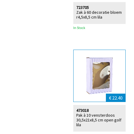
723705
Zak à 60 decoratie bloem
r4,5x8,5 cm lila
In Stock
€ 22.40
473018
Pak à 10 vensterdoos
30,5x21x8,5 cm open golf
lila