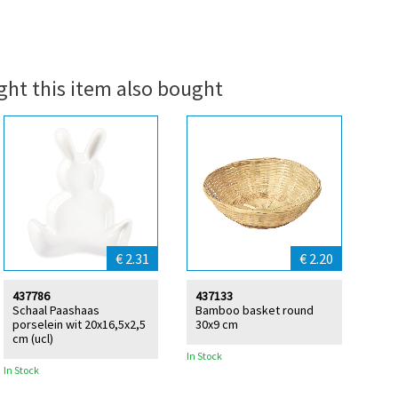
ht this item also bought
€ 2.31
€ 2.20
437786
437133
Schaal Paashaas
Bamboo basket round
porselein wit 20x16,5x2,5
30x9 cm
cm (ucl)
In Stock
In Stock