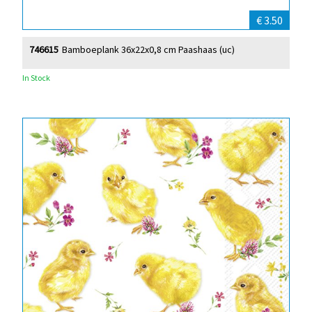
€ 3.50
746615
Bamboeplank 36x22x0,8 cm Paashaas (uc)
In Stock