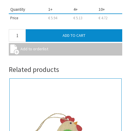
Quantity
1+
4+
10+
Price
€ 5.94
€ 5.13
€ 4.72
Related products