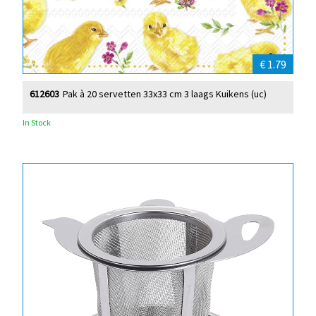
€ 1.79
612603
Pak à 20 servetten 33x33 cm 3 laags Kuikens (uc)
In Stock