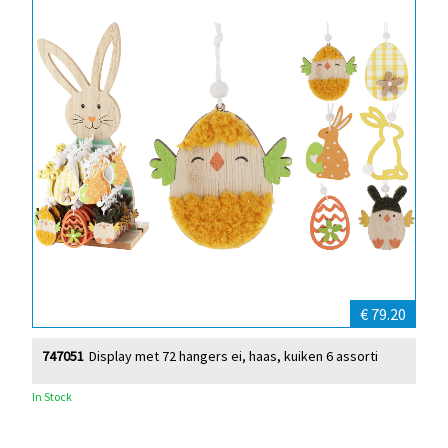
€ 79.20
747051
Display met 72 hangers ei, haas, kuiken 6 assorti
In Stock