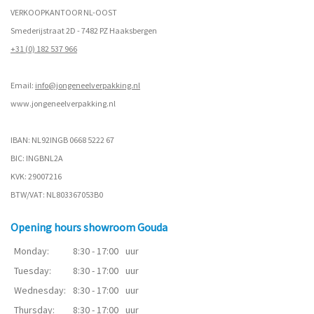
VERKOOPKANTOOR NL-OOST
Smederijstraat 2D - 7482 PZ Haaksbergen
+31 (0) 182 537 966
Email:
info@jongeneelverpakking.nl
www.
jongeneelverpakking.nl
IBAN: NL92INGB 0668 5222 67
BIC: INGBNL2A
KVK: 29007216
BTW/VAT: NL803367053B0
Opening hours showroom Gouda
Monday:
8:30 - 17:00
uur
Tuesday:
8:30 - 17:00
uur
Wednesday:
8:30 - 17:00
uur
Thursday:
8:30 - 17:00
uur