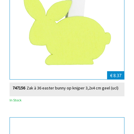
€ 8.37
747156
Zak à 36 easter bunny op knijper 3,2x4 cm geel (ucl)
In Stock