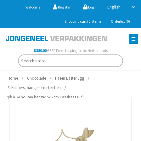
Welcome
Register
Log in
Shopping cart
(0)
items
Orderlist
(0)
€ 350.00
€ 350 Free shipping in the Netherlands
Home
/
Chocolade
/
Pasen Easter Egg
/
3. Knijpers, hangers en etiketten
/
Pak à 24 houten hanger 5x5 cm Paashaas (uc)