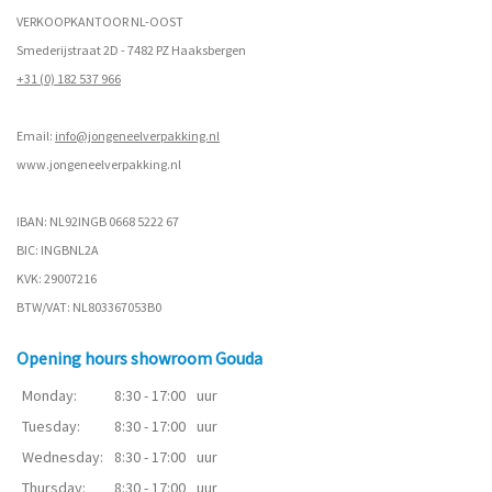
VERKOOPKANTOOR NL-OOST
Smederijstraat 2D - 7482 PZ Haaksbergen
+31 (0) 182 537 966
Email:
info@jongeneelverpakking.nl
www.
jongeneelverpakking.nl
IBAN: NL92INGB 0668 5222 67
BIC: INGBNL2A
KVK: 29007216
BTW/VAT: NL803367053B0
Opening hours showroom Gouda
Monday:
8:30 - 17:00
uur
Tuesday:
8:30 - 17:00
uur
Wednesday:
8:30 - 17:00
uur
Thursday:
8:30 - 17:00
uur