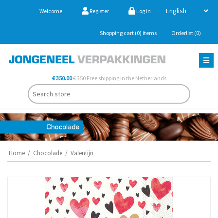
Welcome
Register
Log in
Shopping cart
(0)
items
Orderlist
(0)
€ 350.00
€ 350 Free shipping in the Netherlands
Home
/
Chocolade
/
Valentijn