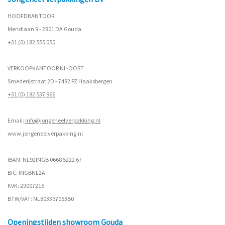
HOOFDKANTOOR
Meridiaan 9 - 2801 DA Gouda
+31 (0) 182 555 050
VERKOOPKANTOOR NL-OOST
Smederijstraat 2D - 7482 PZ Haaksbergen
+31 (0) 182 537 966
Email:
info@jongeneelverpakking.nl
www.
jongeneelverpakking.nl
IBAN: NL92INGB 0668 5222 67
BIC: INGBNL2A
KVK: 29007216
BTW/VAT: NL803367053B0
Openingstijden showroom Gouda