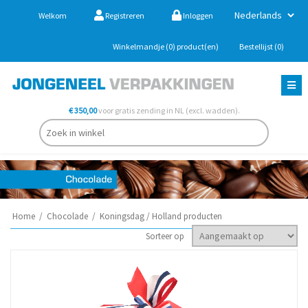
Welkom
Registreren
Inloggen
Winkelmandje
(0)
product(en)
Bestellijst
(0)
€ 350,00
voor gratis zending in NL (excl. wadden).
Home
/
Chocolade
/
Koningsdag / Holland producten
Sorteer op