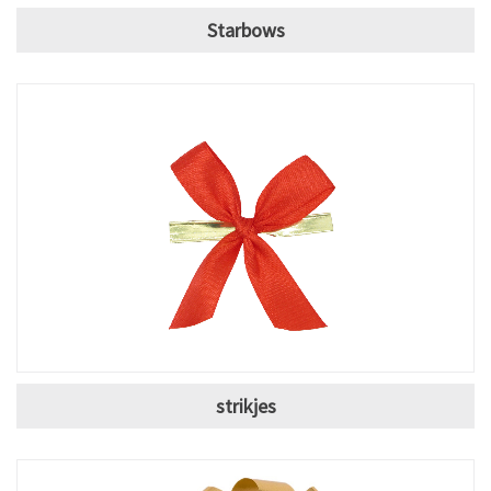
Starbows
strikjes