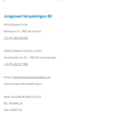
Jongeneel Verpakkingen BV
HOOFDKANTOOR
Meridiaan 9 - 2801 DA Gouda
+31 (0) 182 555 050
VERKOOPKANTOOR NL-OOST
Smederijstraat 2D - 7482 PZ Haaksbergen
+31 (0) 182 537 966
Email:
info@jongeneelverpakking.nl
www.
jongeneelverpakking.nl
IBAN: NL92INGB 0668 5222 67
BIC: INGBNL2A
KVK: 29007216