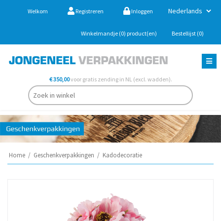
Welkom
Registreren
Inloggen
Winkelmandje
(0)
product(en)
Bestellijst
(0)
€ 350,00
voor gratis zending in NL (excl. wadden).
Home
/
Geschenkverpakkingen
/
Kadodecoratie