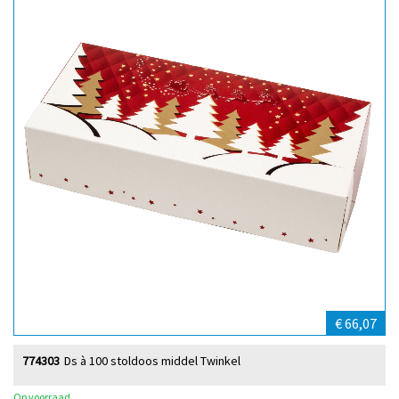
€ 66,07
774303
Ds à 100 stoldoos middel Twinkel
Op voorraad