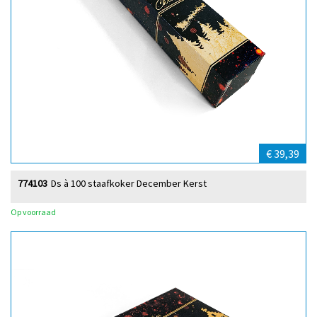
€ 39,39
774103
Ds à 100 staafkoker December Kerst
Op voorraad