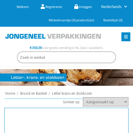
Welkom
Registreren
Inloggen
Winkelmandje
(0)
product(en)
Bestellijst
(0)
€ 350,00
voor gratis zending in NL (excl. wadden).
Home
/
Brood en Banket
/
Letter krans en stoldozen
Sorteer op