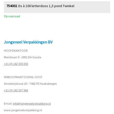
754002
Ds à 100 letterdoos 1,5 pond Twinkel
Op voorraad
Jongeneel Verpakkingen BV
HOOFDKANTOOR
Meridiaan 9 - 2801 DA Gouda
+31 (0) 182 555 050
VERKOOPKANTOOR NL-OOST
Smederijstraat 2D - 7482 PZ Haaksbergen
+31 (0) 182 537 966
Email:
info@jongeneelverpakking.nl
www.
jongeneelverpakking.nl