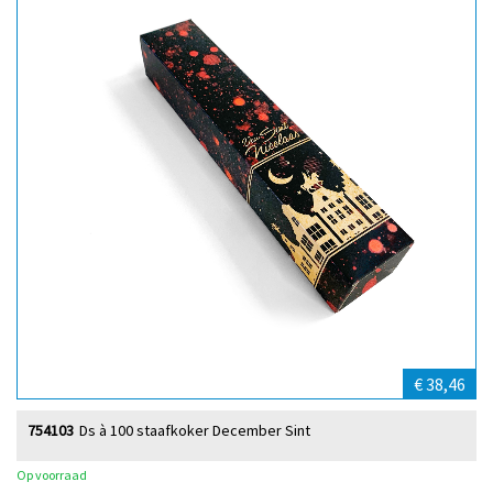
€ 38,46
754103
Ds à 100 staafkoker December Sint
Op voorraad