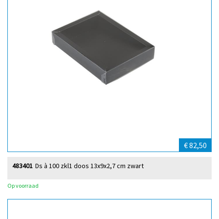
€ 82,50
483401
Ds à 100 zkl1 doos 13x9x2,7 cm zwart
Op voorraad