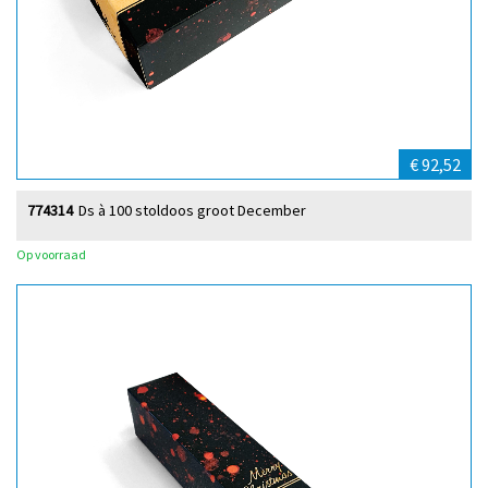
€ 92,52
774314
Ds à 100 stoldoos groot December
Op voorraad