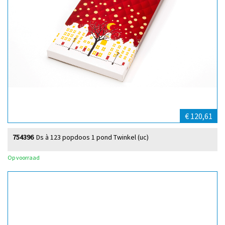
€ 120,61
754396
Ds à 123 popdoos 1 pond Twinkel (uc)
Op voorraad