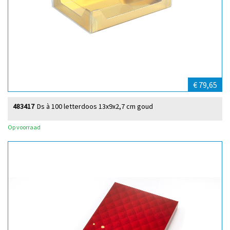
€ 79,65
483417
Ds à 100 letterdoos 13x9x2,7 cm goud
Op voorraad