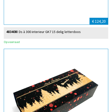
€ 124,20
483408I
Ds à 300 interieur GK7 15 delig letterdoos
Op voorraad