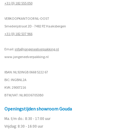
+31 (0) 182 555 050
VERKOOPKANTOOR NL-OOST
Smederijstraat 2D - 7482 PZ Haaksbergen
+31 (0) 182 537 966
Email:
info@jongeneelverpakking.nl
www.
jongeneelverpakking.nl
IBAN: NL92INGB 0668 5222 67
BIC: INGBNL2A
KVK: 29007216
BTW/VAT: NL803367053B0
Openingstijden showroom Gouda
Ma. t/m do.: 8:30 - 17:00 uur
Vrijdag: 8:30 - 16:00 uur