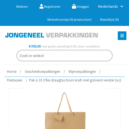
Welkom
Registreren
Inloggen
Winkelmandje
(0)
product(en)
Bestellijst
(0)
€ 350,00
voor gratis zending in NL (excl. wadden).
Home
/
Geschenkverpakkingen
/
Wijnverpakkingen
/
Flestassen
/
Pak à 10 3 fles draagtas bruin kraft met golvend venster (uc)