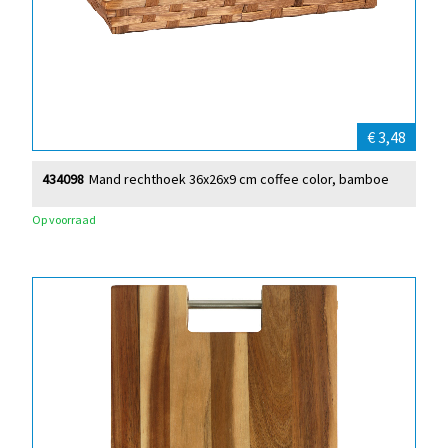
€ 3,48
434098
Mand rechthoek 36x26x9 cm coffee color, bamboe
Op voorraad