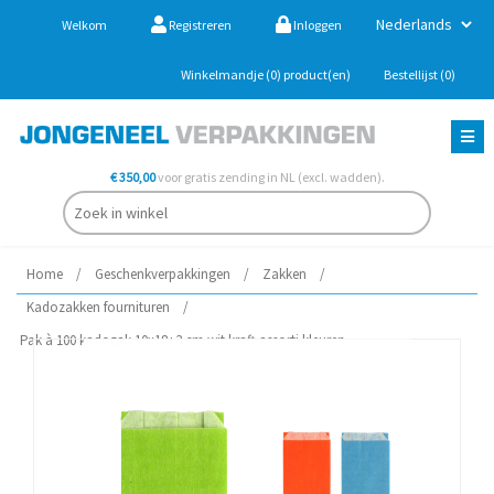
Welkom
Registreren
Inloggen
Winkelmandje
(0)
product(en)
Bestellijst
(0)
€ 350,00
voor gratis zending in NL (excl. wadden).
Home
/
Geschenkverpakkingen
/
Zakken
/
Kadozakken fournituren
/
Pak à 100 kadozak 10x18+3 cm wit kraft assorti kleuren