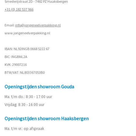
Smederijstraat 2D - 7482 PZ Haaksbergen
+31 (0) 182 537 966
Email:
info@jongeneelverpakking.nl
www.
jongeneelverpakking.nl
IBAN: NL92INGB 0668 5222 67
BIC: INGBNL2A
KVK: 29007216
BTW/VAT: NL803367053B0
Openingstijden showroom Gouda
Ma. t/m do.: 8:30 - 17:00 uur
Vrijdag: 8:30 - 16:00 uur
Openingstijden showroom Haaksbergen
Ma. t/m vr.: op afspraak