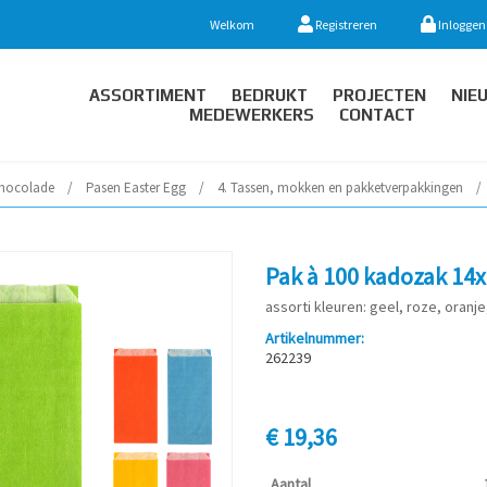
Welkom
Registreren
Inloggen
ASSORTIMENT
BEDRUKT
PROJECTEN
NIE
MEDEWERKERS
CONTACT
hocolade
/
Pasen Easter Egg
/
4. Tassen, mokken en pakketverpakkingen
/
Pak à 100 kadozak 14x2
assorti kleuren: geel, roze, oranj
Artikelnummer:
262239
€ 19,36
Aantal