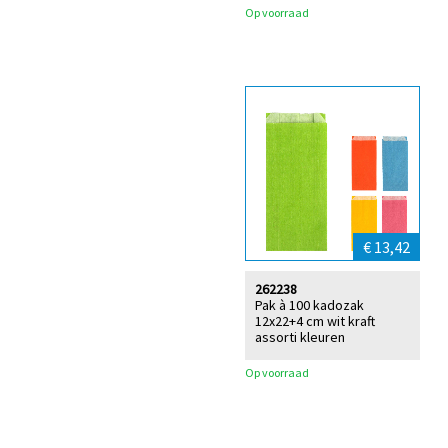
Op voorraad
€ 13,42
262238
Pak à 100 kadozak
12x22+4 cm wit kraft
assorti kleuren
Op voorraad