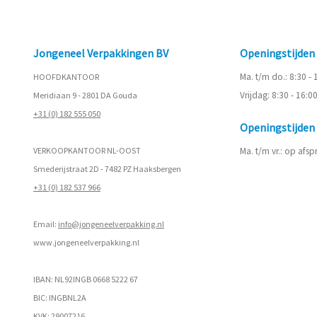
Jongeneel Verpakkingen BV
Openingstijde
Ma. t/m do.: 8:30 -
HOOFDKANTOOR
Vrijdag: 8:30 - 16:0
Meridiaan 9 - 2801 DA Gouda
+31 (0) 182 555 050
Openingstijde
VERKOOPKANTOOR NL-OOST
Ma. t/m vr.: op afs
Smederijstraat 2D - 7482 PZ Haaksbergen
+31 (0) 182 537 966
Email:
info@jongeneelverpakking.nl
www.
jongeneelverpakking.nl
IBAN: NL92INGB 0668 5222 67
BIC: INGBNL2A
KVK: 29007216