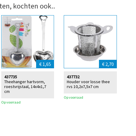
ten, kochten ook..
€ 1,65
€ 2,70
437735
437732
Theehanger hartvorm,
Houder voor losse thee
roestvrijstaal, 14x4x1,7
rvs 10,2x7,5x7 cm
cm
Op voorraad
Op voorraad