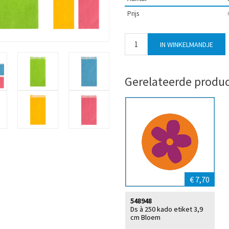
Prijs
Gerelateerde produ
€ 7,70
548948
Ds à 250 kado etiket 3,9
cm Bloem