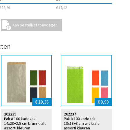
€ 19,36
€ 17,42
cten
€ 19,36
€ 9,90
262235
262237
Pak à 100 kadozak
Pak à 100 kadozak
14x28+2,5 cm bruin kraft
10x18+3 cm wit kraft
assorti kleuren
assorti kleuren