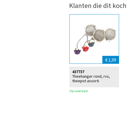
Klanten die dit koch
€ 1,99
437737
Theehanger rond, rvs,
theepot assorti
Op voorraad