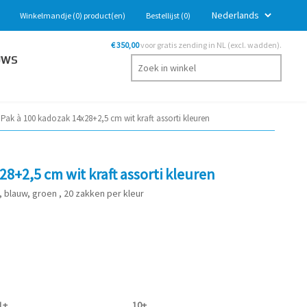
Winkelmandje
(0)
product(en)
Bestellijst
(0)
€ 350,00
voor gratis zending in NL (excl. wadden).
UWS
Pak à 100 kadozak 14x28+2,5 cm wit kraft assorti kleuren
8+2,5 cm wit kraft assorti kleuren
e, blauw, groen , 20 zakken per kleur
1+
10+