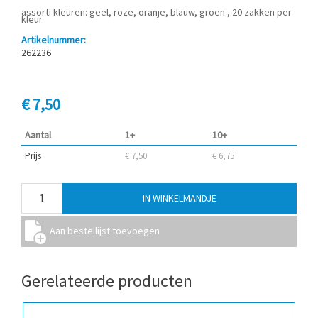
assorti kleuren: geel, roze, oranje, blauw, groen , 20 zakken per
kleur
Artikelnummer:
262236
€ 7,50
Aantal
1+
10+
Prijs
€ 7,50
€ 6,75
Gerelateerde producten