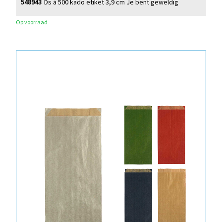
548943
Ds à 500 kado etiket 3,9 cm Je bent geweldig
Op voorraad