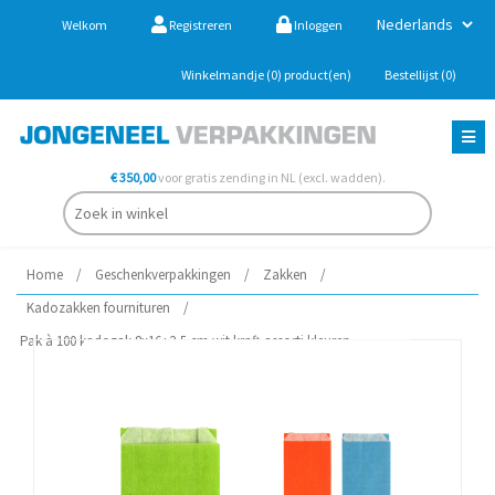
Welkom
Registreren
Inloggen
Winkelmandje
(0)
product(en)
Bestellijst
(0)
€ 350,00
voor gratis zending in NL (excl. wadden).
Home
/
Geschenkverpakkingen
/
Zakken
/
Kadozakken fournituren
/
Pak à 100 kadozak 8x16+2,5 cm wit kraft assorti kleuren