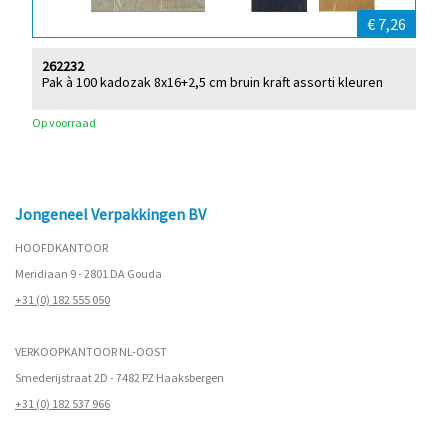
€ 7,26
262232
Pak à 100 kadozak 8x16+2,5 cm bruin kraft assorti kleuren
Op voorraad
Jongeneel Verpakkingen BV
HOOFDKANTOOR
Meridiaan 9 - 2801 DA Gouda
+31 (0) 182 555 050
VERKOOPKANTOOR NL-OOST
Smederijstraat 2D - 7482 PZ Haaksbergen
+31 (0) 182 537 966