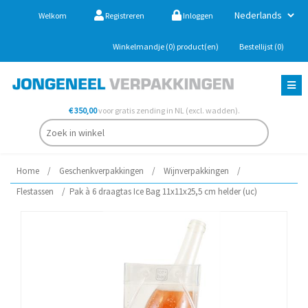
Welkom
Registreren
Inloggen
Winkelmandje
(0)
product(en)
Bestellijst
(0)
€ 350,00
voor gratis zending in NL (excl. wadden).
Home
/
Geschenkverpakkingen
/
Wijnverpakkingen
/
Flestassen
/
Pak à 6 draagtas Ice Bag 11x11x25,5 cm helder (uc)