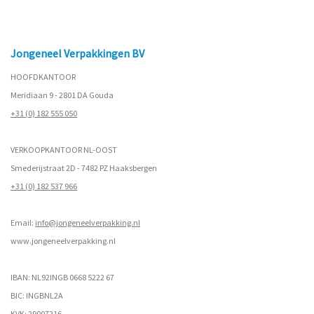
Jongeneel Verpakkingen BV
HOOFDKANTOOR
Meridiaan 9 - 2801 DA Gouda
+31 (0) 182 555 050
VERKOOPKANTOOR NL-OOST
Smederijstraat 2D - 7482 PZ Haaksbergen
+31 (0) 182 537 966
Email:
info@jongeneelverpakking.nl
www.
jongeneelverpakking.nl
IBAN: NL92INGB 0668 5222 67
BIC: INGBNL2A
KVK: 29007216