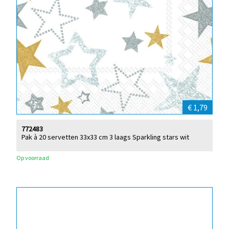
€ 1,79
772483
Pak à 20 servetten 33x33 cm 3 laags Sparkling stars wit
Op voorraad