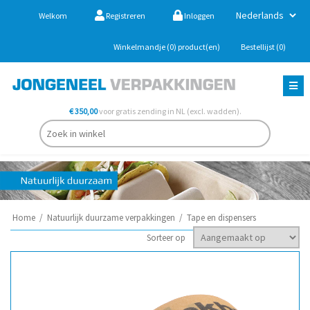
Welkom
Registreren
Inloggen
Winkelmandje
(0)
product(en)
Bestellijst
(0)
€ 350,00
voor gratis zending in NL (excl. wadden).
Home
/
Natuurlijk duurzame verpakkingen
/
Tape en dispensers
Sorteer op