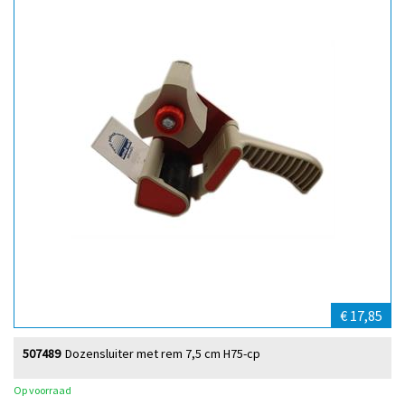
€ 17,85
507489
Dozensluiter met rem 7,5 cm H75-cp
Op voorraad