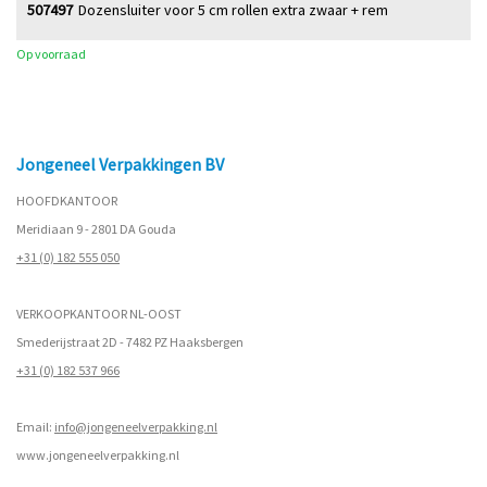
507497
Dozensluiter voor 5 cm rollen extra zwaar + rem
Op voorraad
Jongeneel Verpakkingen BV
HOOFDKANTOOR
Meridiaan 9 - 2801 DA Gouda
+31 (0) 182 555 050
VERKOOPKANTOOR NL-OOST
Smederijstraat 2D - 7482 PZ Haaksbergen
+31 (0) 182 537 966
Email:
info@jongeneelverpakking.nl
www.
jongeneelverpakking.nl