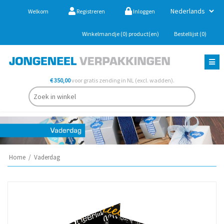
Welkom
Registreren
Inloggen
Winkelmandje
(0)
product(en)
Bestellijst
(0)
€ 350,00
voor gratis zending in NL (excl. wadden).
Home
/
Vaderdag