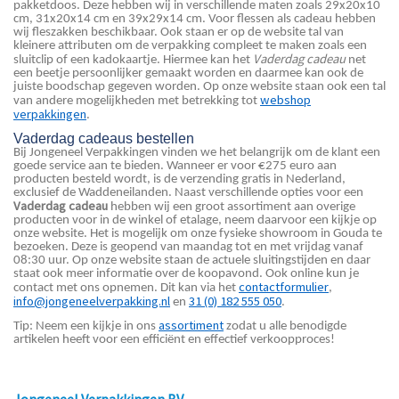
pakketdoos. Deze hebben wij in verschillende maten zoals 29x20x10
cm, 31x20x14 cm en 39x29x14 cm. Voor flessen als cadeau hebben
wij fleszakken beschikbaar. Ook staan er op de website tal van
kleinere attributen om de verpakking compleet te maken zoals een
Vaderdag cadeau
sluitclip of een kadokaartje. Hiermee kan het
net
een beetje persoonlijker gemaakt worden en daarmee kan ook de
juiste boodschap gegeven worden. Op onze website staan ook een tal
webshop
van andere mogelijkheden met betrekking tot
verpakkingen
.
Vaderdag cadeaus bestellen
Bij Jongeneel Verpakkingen vinden we het belangrijk om de klant een
goede service aan te bieden. Wanneer er voor €275 euro aan
producten besteld wordt, is de verzending gratis in Nederland,
exclusief de Waddeneilanden. Naast verschillende opties voor een
Vaderdag cadeau
hebben wij een groot assortiment aan overige
producten voor in de winkel of etalage, neem daarvoor een kijkje op
onze website. Het is mogelijk om onze fysieke showroom in Gouda te
bezoeken. Deze is geopend van maandag tot en met vrijdag vanaf
08:30 uur. Op onze website staan de actuele sluitingstijden en daar
staat ook meer informatie over de koopavond. Ook online kun je
contactformulier
contact met ons opnemen. Dit kan via het
,
info@jongeneelverpakking.nl
31 (0) 182 555 050
en
.
assortiment
Tip: Neem een kijkje in ons
zodat u alle benodigde
artikelen heeft voor een efficiënt en effectief verkoopproces!