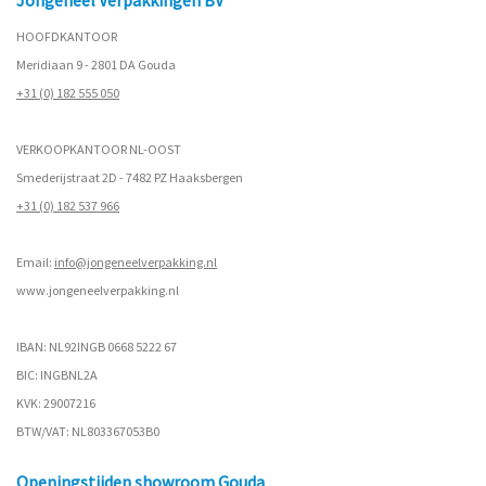
Jongeneel Verpakkingen BV
HOOFDKANTOOR
Meridiaan 9 - 2801 DA Gouda
+31 (0) 182 555 050
VERKOOPKANTOOR NL-OOST
Smederijstraat 2D - 7482 PZ Haaksbergen
+31 (0) 182 537 966
Email:
info@jongeneelverpakking.nl
www.
jongeneelverpakking.nl
IBAN: NL92INGB 0668 5222 67
BIC: INGBNL2A
KVK: 29007216
BTW/VAT: NL803367053B0
Openingstijden showroom Gouda