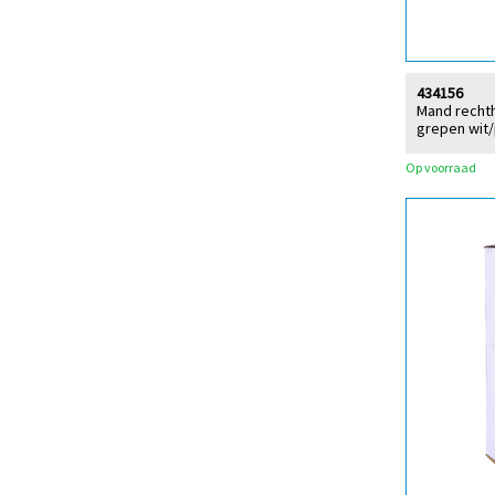
434156
Mand recht
grepen wit/
Op voorraad