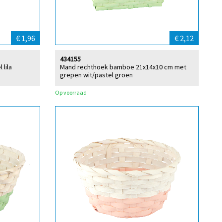
€ 1,96
€ 2,12
434155
lila
Mand rechthoek bamboe 21x14x10 cm met
grepen wit/pastel groen
Op voorraad