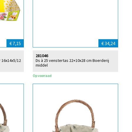
€ 7,15
€ 34,24
281046
r 16x14x5/12
Ds à 25 venstertas 22+10x28 cm Boerderij
middel
Op voorraad