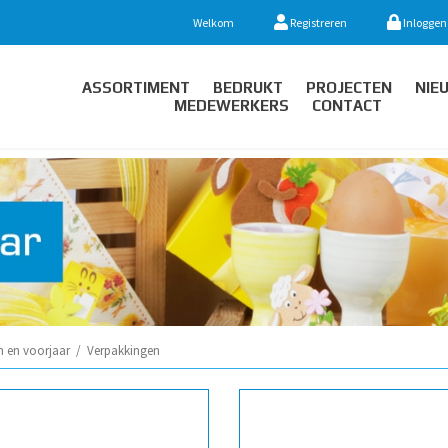
Welkom
Registreren
Inloggen
ASSORTIMENT
BEDRUKT
PROJECTEN
NIE
MEDEWERKERS
CONTACT
n en voorjaar
/
Verpakkingen