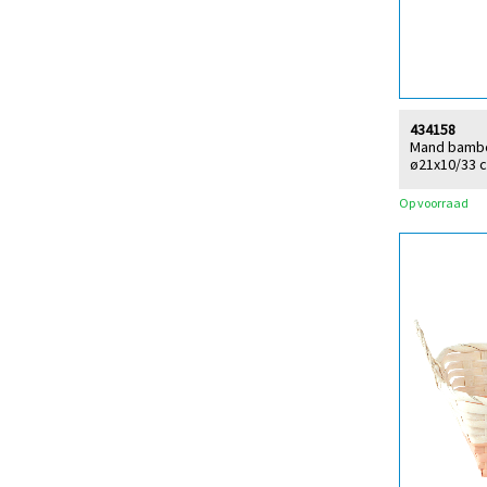
434158
Mand bambo
ø21x10/33 
Op voorraad