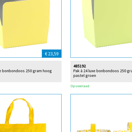
€ 23,59
485192
uxe bonbondoos 250 gram hoog
Pak à 24 luxe bonbondoos 250 g
pastel groen
Op voorraad