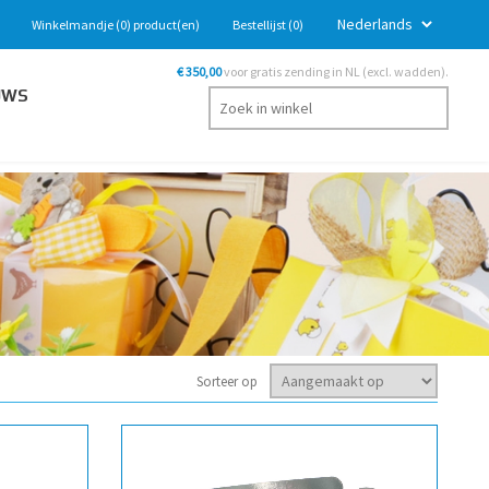
Winkelmandje
(0)
product(en)
Bestellijst
(0)
€ 350,00
voor gratis zending in NL (excl. wadden).
UWS
Sorteer op