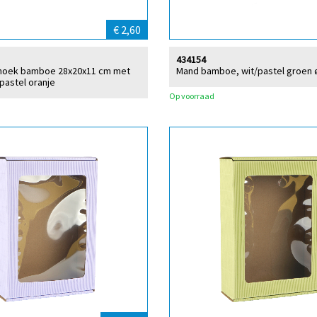
€ 2,60
434154
hoek bamboe 28x20x11 cm met
Mand bamboe, wit/pastel groen 
pastel oranje
Op voorraad