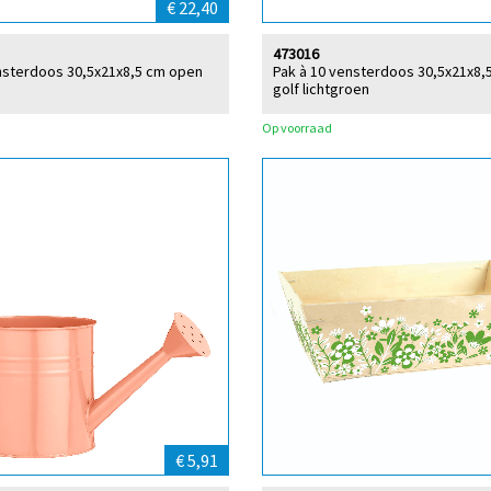
€ 22,40
473016
nsterdoos 30,5x21x8,5 cm open
Pak à 10 vensterdoos 30,5x21x8,
golf lichtgroen
Op voorraad
€ 5,91