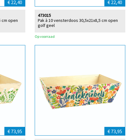
€ 22,40
€ 22,40
473015
5 cm open
Pak à 10 vensterdoos 30,5x21x8,5 cm open
golf geel
Op voorraad
€ 73,95
€ 73,95