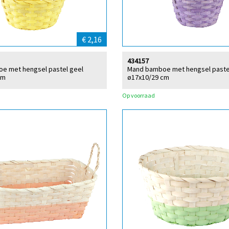
€ 2,16
434157
e met hengsel pastel geel
Mand bamboe met hengsel pastel 
cm
ø17x10/29 cm
Op voorraad