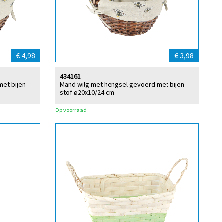
€ 4,98
€ 3,98
434161
met bijen
Mand wilg met hengsel gevoerd met bijen
stof ø20x10/24 cm
Op voorraad