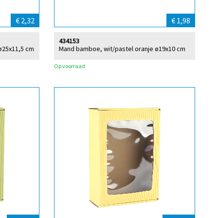
€ 2,32
€ 1,98
434153
ø25x11,5 cm
Mand bamboe, wit/pastel oranje ø19x10 cm
Op voorraad