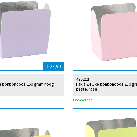
€ 23,59
485212
uxe bonbondoos 250 gram hoog
Pak à 24 luxe bonbondoos 250 g
pastel rose
Op voorraad