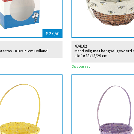
€ 27,50
434162
stertas 18+8x19 cm Holland
Mand wilg met hengsel gevoerd 
stof ø28x13/29 cm
Op voorraad