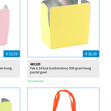
€ 23,59
€ 26,30
485205
ram hoog
Pak à 24 luxe bonbondoos 500 gram hoog
pastel geel
Op voorraad