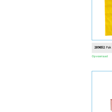
289652
Pak
Op voorraad