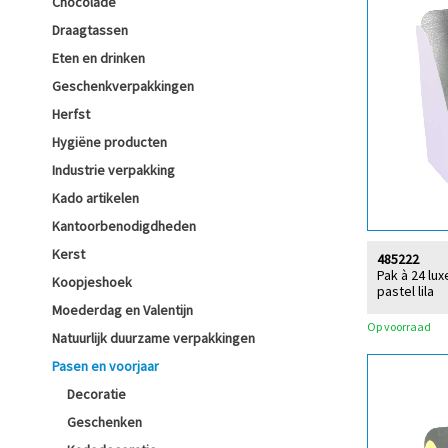
Chocolade
Draagtassen
Eten en drinken
Geschenkverpakkingen
Herfst
Hygiëne producten
Industrie verpakking
Kado artikelen
Kantoorbenodigdheden
Kerst
485222
Pak à 24 l
Koopjeshoek
pastel lila
Moederdag en Valentijn
Op voorraad
Natuurlijk duurzame verpakkingen
Pasen en voorjaar
Decoratie
Geschenken