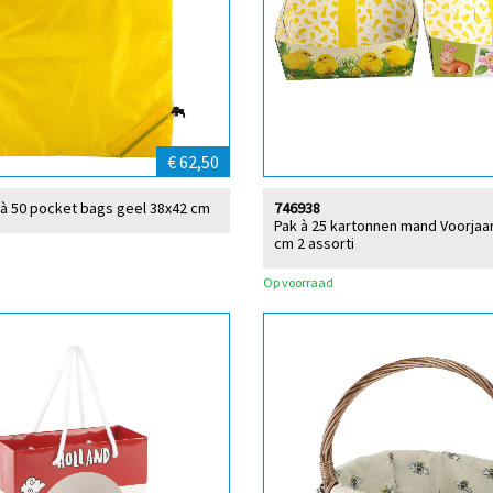
€ 62,50
 à 50 pocket bags geel 38x42 cm
746938
Pak à 25 kartonnen mand Voorjaa
cm 2 assorti
Op voorraad