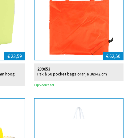
€ 23,59
€ 62,50
289653
ram hoog
Pak à 50 pocket bags oranje 38x42 cm
Op voorraad