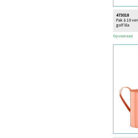
473018
Pak à 10 ve
golf lila
Op voorraad