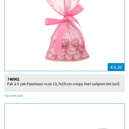
€ 6,30
746962
Pak à 5 zak Paashaas roze 13,7x29 cm crispy met satijnen lint (ucl)
Op voorraad