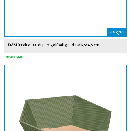
€ 53,20
743610
Pak à 100 duplex golfbak goud 10x6,5x4,5 cm
Op voorraad