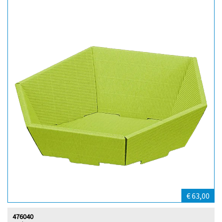
€ 63,00
476040