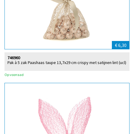
€ 6,30
746960
Pak à 5 zak Paashaas taupe 13,7x29 cm crispy met satijnen lint (ucl)
Op voorraad