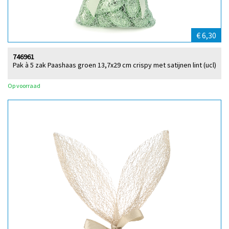
€ 6,30
746961
Pak à 5 zak Paashaas groen 13,7x29 cm crispy met satijnen lint (ucl)
Op voorraad