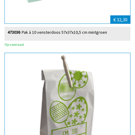
€ 32,30
473036
Pak à 10 vensterdoos 57x37x10,5 cm mintgroen
Op voorraad