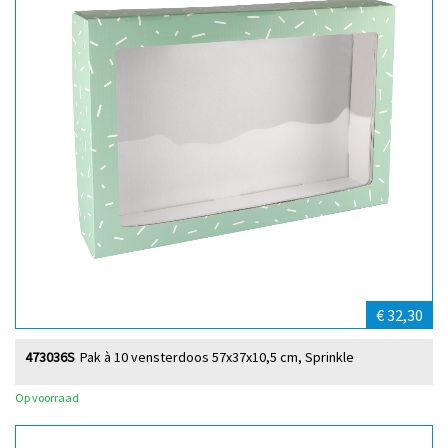
€ 32,30
473036S
Pak à 10 vensterdoos 57x37x10,5 cm, Sprinkle
Op voorraad