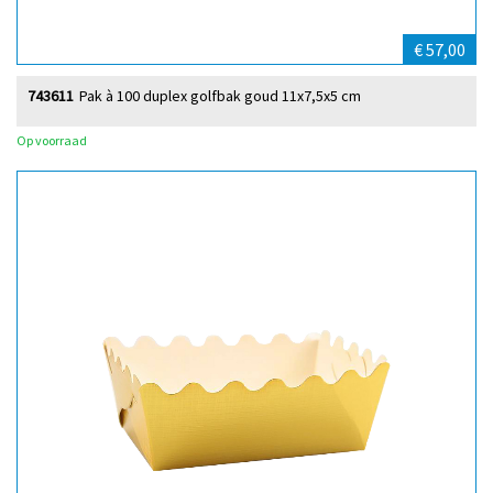
€ 57,00
743611
Pak à 100 duplex golfbak goud 11x7,5x5 cm
Op voorraad