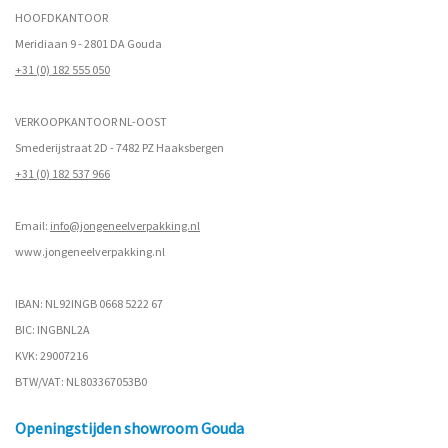
HOOFDKANTOOR
Meridiaan 9 - 2801 DA Gouda
+31 (0) 182 555 050
VERKOOPKANTOOR NL-OOST
Smederijstraat 2D - 7482 PZ Haaksbergen
+31 (0) 182 537 966
Email:
info@jongeneelverpakking.nl
www.
jongeneelverpakking.nl
IBAN: NL92INGB 0668 5222 67
BIC: INGBNL2A
KVK: 29007216
BTW/VAT: NL803367053B0
Openingstijden showroom Gouda