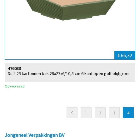
€ 66,32
476033
Ds à 25 kartonnen bak 29x27x6/10,5 cm 6 kant open golf olijfgroen
Op voorraad
1
2
3
4
Jongeneel Verpakkingen BV