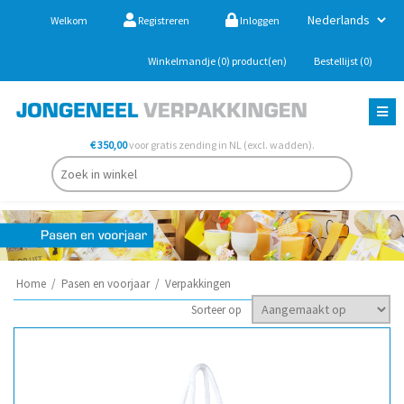
Welkom
Registreren
Inloggen
Winkelmandje
(0)
product(en)
Bestellijst
(0)
€ 350,00
voor gratis zending in NL (excl. wadden).
Home
/
Pasen en voorjaar
/
Verpakkingen
Sorteer op