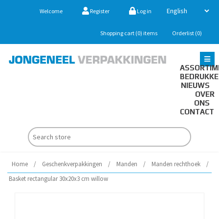
Welcome
Register
Log in
Shopping cart
(0)
items
Orderlist
(0)
ASSORTIM
BEDRUKK
NIEUWS
OVER
ONS
CONTACT
Home
/
Geschenkverpakkingen
/
Manden
/
Manden rechthoek
/
Basket rectangular 30x20x3 cm willow