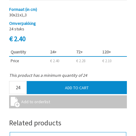
Formaat (in cm)
30x21x1,3
Omverpakking
24 stuks
€ 2.40
Quantity
24+
72+
120+
Price
€ 2.40
€ 2.28
€ 2.10
This product has a minimum quantity of 24
Related products