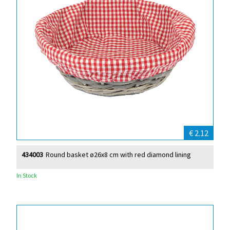
€ 2.12
434003
Round basket ø26x8 cm with red diamond lining
In Stock