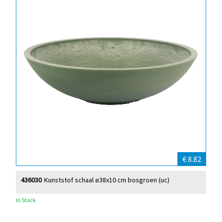
€ 8.82
436030
Kunststof schaal ø38x10 cm bosgroen (uc)
In Stock