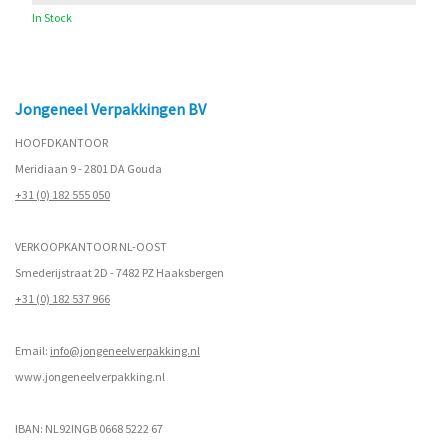
In Stock
Jongeneel Verpakkingen BV
HOOFDKANTOOR
Meridiaan 9 - 2801 DA Gouda
+31 (0) 182 555 050
VERKOOPKANTOOR NL-OOST
Smederijstraat 2D - 7482 PZ Haaksbergen
+31 (0) 182 537 966
Email:
info@jongeneelverpakking.nl
www.
jongeneelverpakking.nl
IBAN: NL92INGB 0668 5222 67