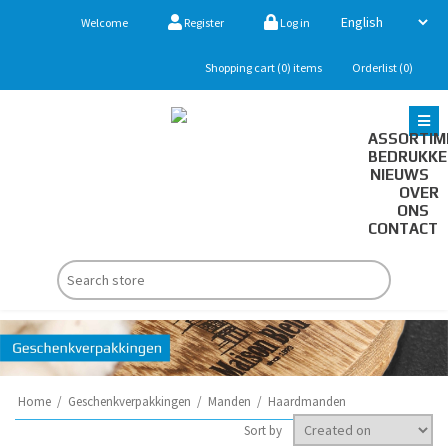
Welcome
Register
Log in
Shopping cart
(0)
items
Orderlist
(0)
ASSORTIM
BEDRUKK
NIEUWS
OVER
ONS
CONTACT
Home
/
Geschenkverpakkingen
/
Manden
/
Haardmanden
Sort by