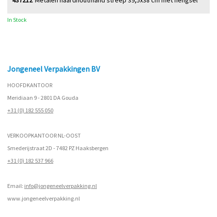
437212
Metalen haardhoutmand streep 39,5x38 cm met hengsel
In Stock
Jongeneel Verpakkingen BV
HOOFDKANTOOR
Meridiaan 9 - 2801 DA Gouda
+31 (0) 182 555 050
VERKOOPKANTOOR NL-OOST
Smederijstraat 2D - 7482 PZ Haaksbergen
+31 (0) 182 537 966
Email:
info@jongeneelverpakking.nl
www.
jongeneelverpakking.nl