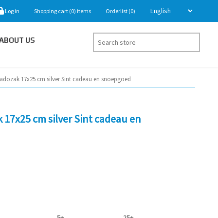
Log in
Shopping cart
(0)
items
Orderlist
(0)
ABOUT US
 kadozak 17x25 cm silver Sint cadeau en snoepgoed
k 17x25 cm silver Sint cadeau en
5+
25+