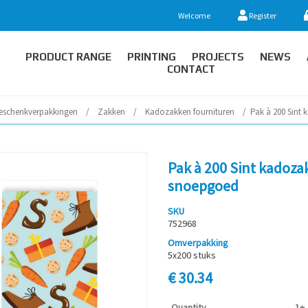
Welcome
Register
PRODUCT RANGE
PRINTING
PROJECTS
NEWS
CONTACT
eschenkverpakkingen
/
Zakken
/
Kadozakken fournituren
/
Pak à 200 Sint
Pak à 200 Sint kadoza
snoepgoed
SKU
752968
Omverpakking
5x200 stuks
€ 30.34
Quantity
1+