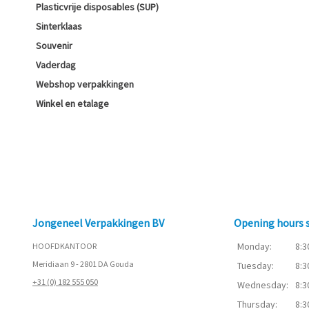
Plasticvrije disposables (SUP)
Sinterklaas
Souvenir
Vaderdag
Webshop verpakkingen
Winkel en etalage
Jongeneel Verpakkingen BV
Opening hours
Monday:
8:3
HOOFDKANTOOR
Meridiaan 9 - 2801 DA Gouda
Tuesday:
8:3
+31 (0) 182 555 050
Wednesday:
8:3
Thursday:
8:3