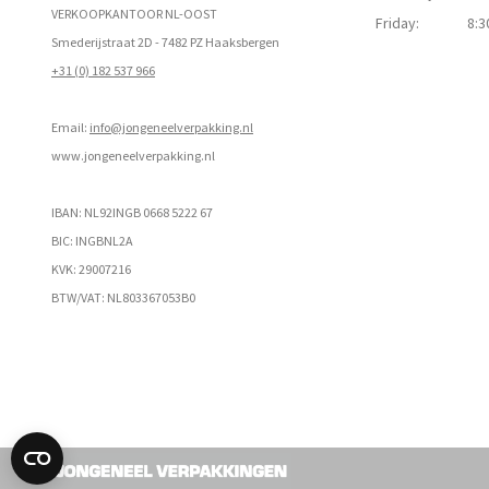
VERKOOPKANTOOR NL-OOST
Friday:
8:3
Smederijstraat 2D - 7482 PZ Haaksbergen
+31 (0) 182 537 966
Email:
info@jongeneelverpakking.nl
www.
jongeneelverpakking.nl
IBAN: NL92INGB 0668 5222 67
BIC: INGBNL2A
KVK: 29007216
BTW/VAT: NL803367053B0