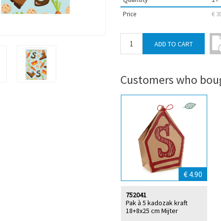
Price
€ 3
Customers who boug
€ 4.90
752041
Pak à 5 kadozak kraft
18+8x25 cm Mijter