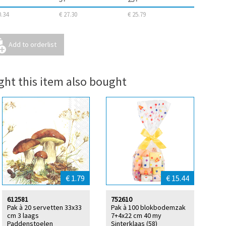
0.34
€ 27.30
€ 25.79
ht this item also bought
€ 1.79
€ 15.44
612581
752610
Pak à 20 servetten 33x33
Pak à 100 blokbodemzak
cm 3 laags
7+4x22 cm 40 my
Paddenstoelen
Sinterklaas (58)