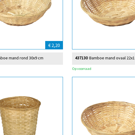
€ 2,20
boe mand rond 30x9 cm
437130
Bamboe mand ovaal 22x1
Op voorraad