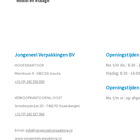
Winkel en etalage
Jongeneel Verpakkingen BV
Openingstijde
Ma. t/m do.: 8:30 -
HOOFDKANTOOR
Vrijdag: 8:30 - 16:0
Meridiaan 9 - 2801 DA Gouda
+31 (0) 182 555 050
Openingstijde
VERKOOPKANTOOR NL-OOST
Ma. t/m vr.: op afs
Smederijstraat 2D - 7482 PZ Haaksbergen
+31 (0) 182 537 966
Email:
info@jongeneelverpakking.nl
www.
jongeneelverpakking.nl