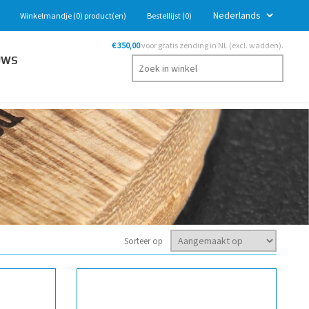
Winkelmandje
(0)
product(en)
Bestellijst
(0)
€ 350,00
voor gratis zending in NL (excl. wadden).
UWS
Sorteer op