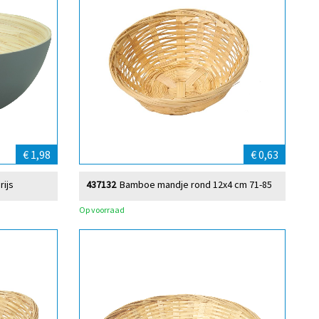
€ 1,98
€ 0,63
ijs
437132
Bamboe mandje rond 12x4 cm 71-85
Op voorraad