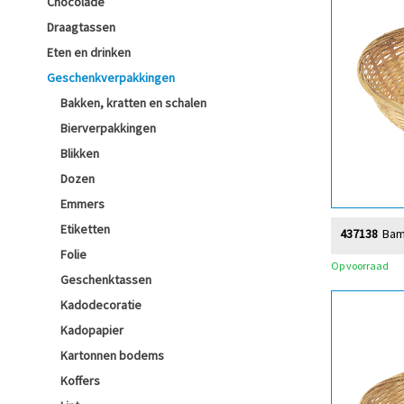
Chocolade
Draagtassen
Eten en drinken
Geschenkverpakkingen
Bakken, kratten en schalen
Bierverpakkingen
Blikken
Dozen
Emmers
Etiketten
437138
Bam
Folie
Op voorraad
Geschenktassen
Kadodecoratie
Kadopapier
Kartonnen bodems
Koffers