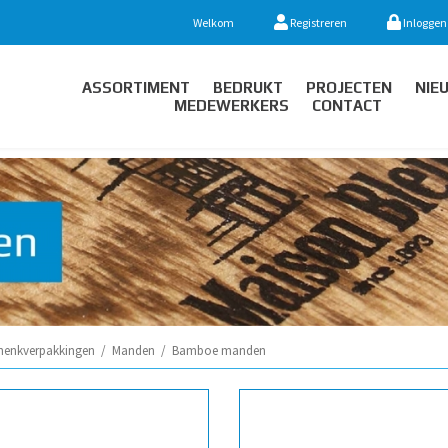
Welkom
Registreren
Inloggen
ASSORTIMENT
BEDRUKT
PROJECTEN
NIE
MEDEWERKERS
CONTACT
henkverpakkingen
/
Manden
/
Bamboe manden