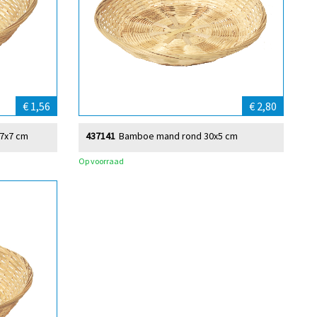
€ 1,56
€ 2,80
7x7 cm
437141
Bamboe mand rond 30x5 cm
Op voorraad