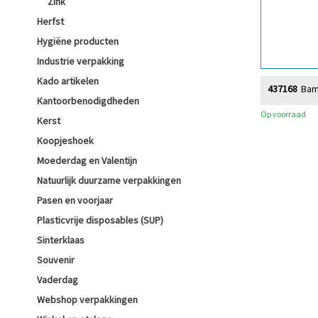
Zink
Herfst
Hygiëne producten
Industrie verpakking
Kado artikelen
437168
Bam
Kantoorbenodigdheden
Op voorraad
Kerst
Koopjeshoek
Moederdag en Valentijn
Natuurlijk duurzame verpakkingen
Pasen en voorjaar
Plasticvrije disposables (SUP)
Sinterklaas
Souvenir
Vaderdag
Webshop verpakkingen