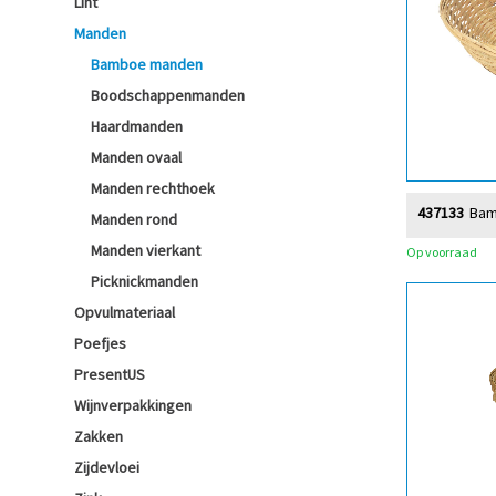
Lint
Manden
Bamboe manden
Boodschappenmanden
Haardmanden
Manden ovaal
Manden rechthoek
437133
Bam
Manden rond
Manden vierkant
Op voorraad
Picknickmanden
Opvulmateriaal
Poefjes
PresentUS
Wijnverpakkingen
Zakken
Zijdevloei