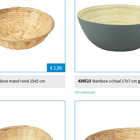
€ 1,80
boe mand rond 25x5 cm
436523
Bamboe schaal 17x7 cm gr
Op voorraad