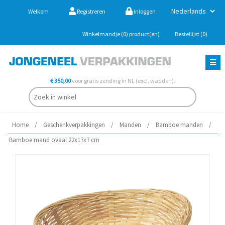
Welkom
Registreren
Inloggen
Winkelmandje
(0)
product(en)
Bestellijst
(0)
€ 350,00
voor gratis zending in NL (excl. wadden).
Home
/
Geschenkverpakkingen
/
Manden
/
Bamboe manden
/
Bamboe mand ovaal 22x17x7 cm