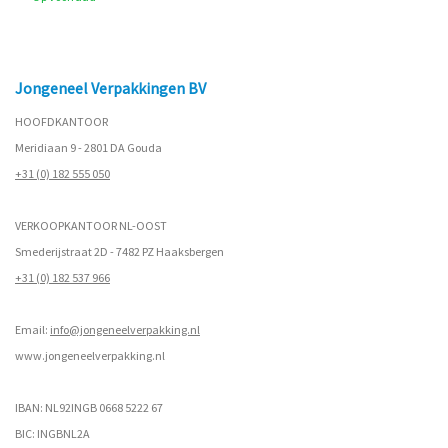
Jongeneel Verpakkingen BV
HOOFDKANTOOR
Meridiaan 9 - 2801 DA Gouda
+31 (0) 182 555 050
VERKOOPKANTOOR NL-OOST
Smederijstraat 2D - 7482 PZ Haaksbergen
+31 (0) 182 537 966
Email:
info@jongeneelverpakking.nl
www.
jongeneelverpakking.nl
IBAN: NL92INGB 0668 5222 67
BIC: INGBNL2A