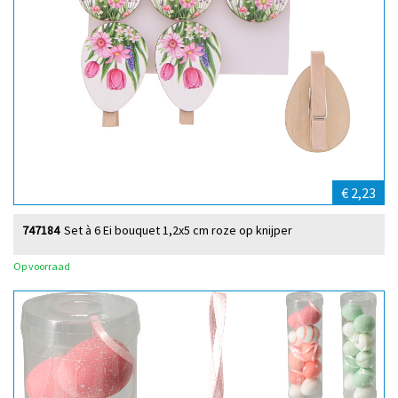
€ 2,23
747184
Set à 6 Ei bouquet 1,2x5 cm roze op knijper
Op voorraad