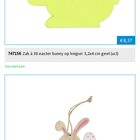
€ 8,37
747156
Zak à 36 easter bunny op knijper 3,2x4 cm geel (ucl)
Op voorraad