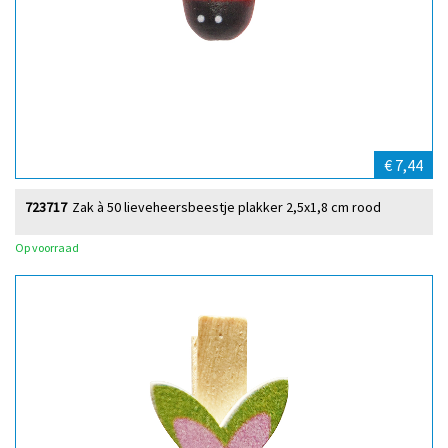
€ 7,44
723717
Zak à 50 lieveheersbeestje plakker 2,5x1,8 cm rood
Op voorraad