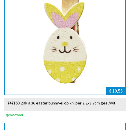
€ 10,55
747169
Zak à 36 easter bunny-ei op knijper 2,2x3,7cm geel/wit
Op voorraad