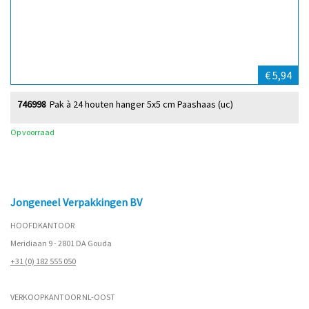
€ 5,94
746998
Pak à 24 houten hanger 5x5 cm Paashaas (uc)
Op voorraad
Jongeneel Verpakkingen BV
HOOFDKANTOOR
Meridiaan 9 - 2801 DA Gouda
+31 (0) 182 555 050
VERKOOPKANTOOR NL-OOST