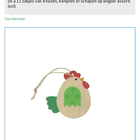
Ds à 12 zakjes van 4 hazen, konijnen of schapen op knijper assorti
(ucl)
Op voorraad