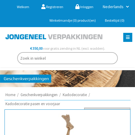
Welkom
Registreren
Inloggen
Winkelmandje
(0)
product(en)
Bestellijst
(0)
€ 350,00
voor gratis zending in NL (excl. wadden).
Home
/
Geschenkverpakkingen
/
Kadodecoratie
/
Kadodecoratie pasen en voorjaar
Sorteer op