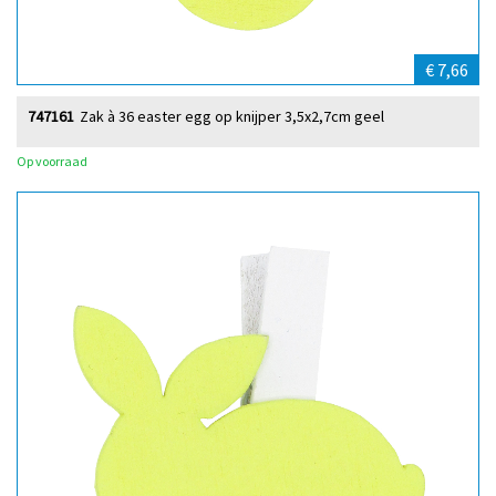
€ 7,66
747161
Zak à 36 easter egg op knijper 3,5x2,7cm geel
Op voorraad