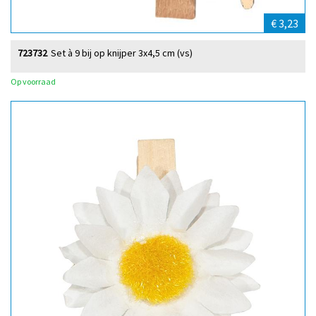
€ 3,23
723732
Set à 9 bij op knijper 3x4,5 cm (vs)
Op voorraad