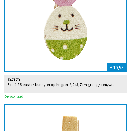
€ 10,55
747170
Zak à 36 easter bunny-ei op knijper 2,2x3,7cm gras groen/wit
Op voorraad