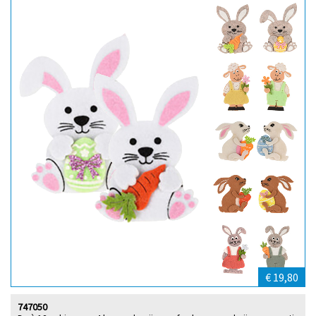
€ 19,80
747050