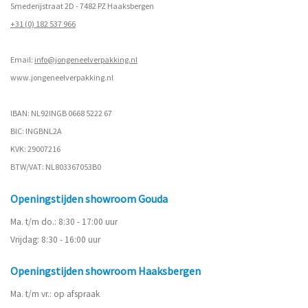
Smederijstraat 2D - 7482 PZ Haaksbergen
+31 (0) 182 537 966
Email:
info@jongeneelverpakking.nl
www.
jongeneelverpakking.nl
IBAN: NL92INGB 0668 5222 67
BIC: INGBNL2A
KVK: 29007216
BTW/VAT: NL803367053B0
Openingstijden showroom Gouda
Ma. t/m do.: 8:30 - 17:00 uur
Vrijdag: 8:30 - 16:00 uur
Openingstijden showroom Haaksbergen
Ma. t/m vr.: op afspraak