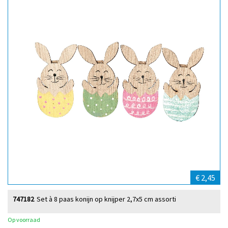
€ 2,45
747182
Set à 8 paas konijn op knijper 2,7x5 cm assorti
Op voorraad