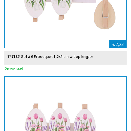
€ 2,23
747185
Set à 6 Ei bouquet 1,2x5 cm wit op knijper
Op voorraad