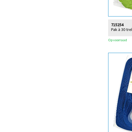
715254
Pak à 30 tr
Op voorraad