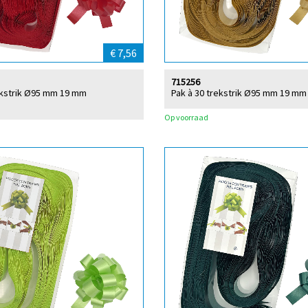
€ 7,56
715256
ekstrik Ø95 mm 19 mm
Pak à 30 trekstrik Ø95 mm 19 mm
d
Op voorraad