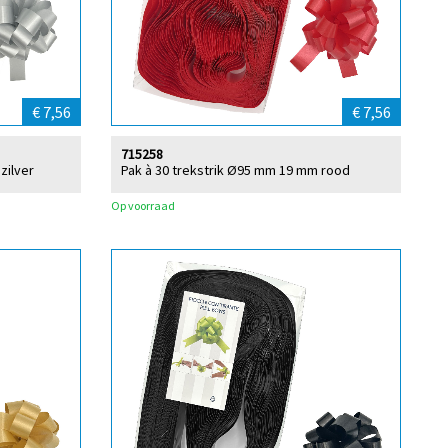
€ 7,56
€ 7,56
715258
zilver
Pak à 30 trekstrik Ø95 mm 19 mm rood
Op voorraad