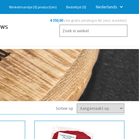
Winkelmandje
(0)
product(en)
Bestellijst
(0)
€ 350,00
voor gratis zending in NL (excl. wadden).
UWS
Sorteer op