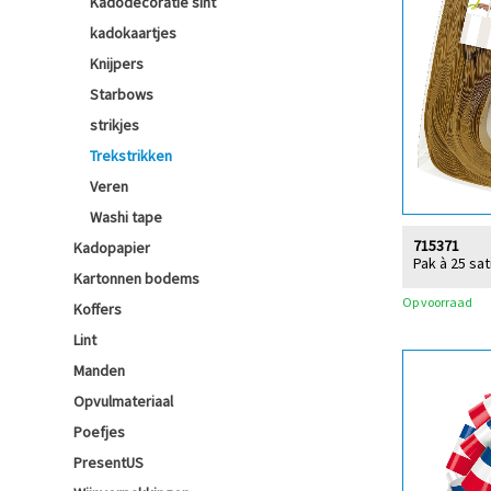
Kadodecoratie sint
kadokaartjes
Knijpers
Starbows
strikjes
Trekstrikken
Veren
Washi tape
715371
Kadopapier
Pak à 25 sa
Kartonnen bodems
Op voorraad
Koffers
Lint
Manden
Opvulmateriaal
Poefjes
PresentUS