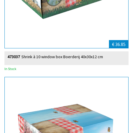
€ 36.85
473037
Shrink à 10 window box Boerderij 40x30x12 cm
In Stock