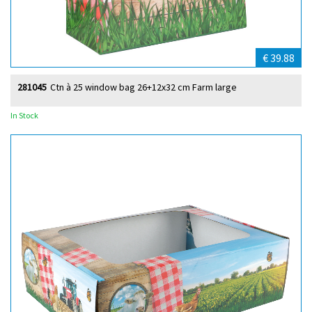
€ 39.88
281045
Ctn à 25 window bag 26+12x32 cm Farm large
In Stock