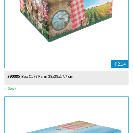
€ 2.14
390005
Box C177 Farm 39x29x17.7 cm
In Stock