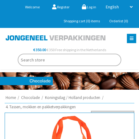
Welcome
Register
Log in
Shopping cart
(0)
items
Orderlist
(0)
€ 350.00
€ 350 Free shipping in the Netherlands
Home
/
Chocolade
/
Koningsdag / Holland producten
/
4. Tassen, mokken en pakketverpakkingen
Sort by