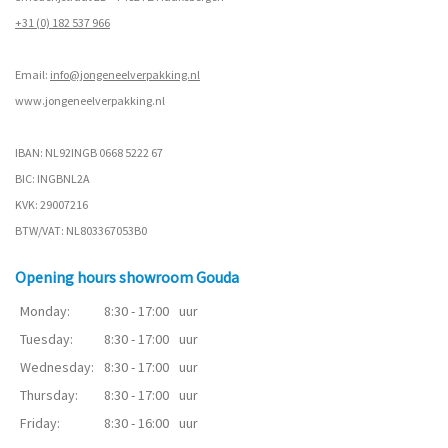
+31 (0) 182 537 966
Email:
info@jongeneelverpakking.nl
www.
jongeneelverpakking.nl
IBAN: NL92INGB 0668 5222 67
BIC: INGBNL2A
KVK: 29007216
BTW/VAT: NL803367053B0
Opening hours showroom Gouda
Monday:
8:30 - 17:00
uur
Tuesday:
8:30 - 17:00
uur
Wednesday:
8:30 - 17:00
uur
Thursday:
8:30 - 17:00
uur
Friday:
8:30 - 16:00
uur