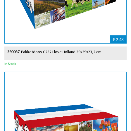
€ 2.48
390037
Pakketdoos C232 I love Holland 39x29x23,2 cm
In Stock