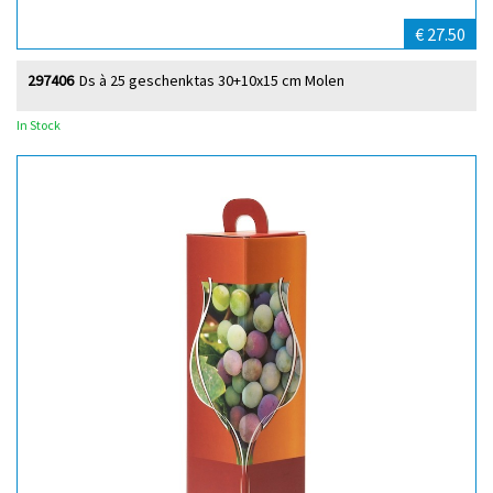
€ 27.50
297406
Ds à 25 geschenktas 30+10x15 cm Molen
In Stock