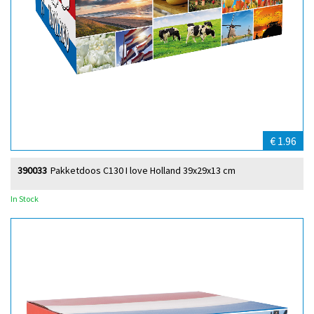
€ 1.96
390033
Pakketdoos C130 I love Holland 39x29x13 cm
In Stock