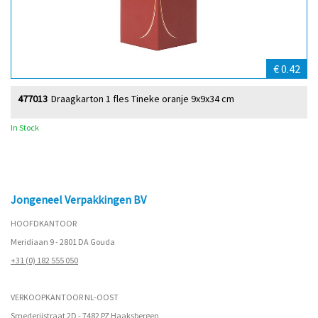
€ 0.42
477013
Draagkarton 1 fles Tineke oranje 9x9x34 cm
In Stock
Jongeneel Verpakkingen BV
HOOFDKANTOOR
Meridiaan 9 - 2801 DA Gouda
+31 (0) 182 555 050
VERKOOPKANTOOR NL-OOST
Smederijstraat 2D - 7482 PZ Haaksbergen