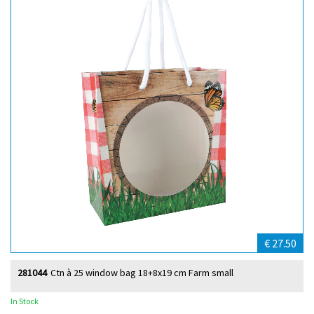
€ 27.50
281044
Ctn à 25 window bag 18+8x19 cm Farm small
In Stock