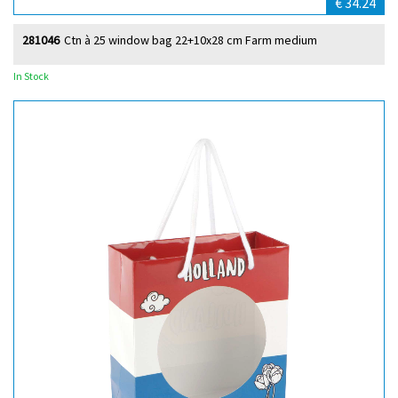
€ 34.24
281046
Ctn à 25 window bag 22+10x28 cm Farm medium
In Stock