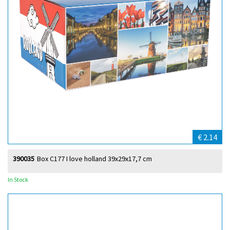
€ 2.14
390035
Box C177 I love holland 39x29x17,7 cm
In Stock