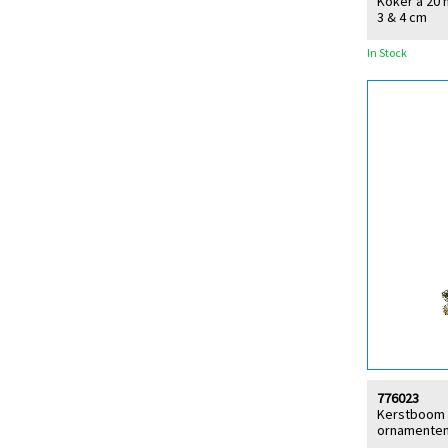
Koker à 20 m
3 & 4 cm
In Stock
776023
Kerstboom 5
ornamenten