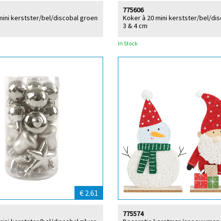
775606
mini kerstster/bel/discobal groen
Koker à 20 mini kerstster/bel/di
3 & 4 cm
In Stock
€ 2.61
775574