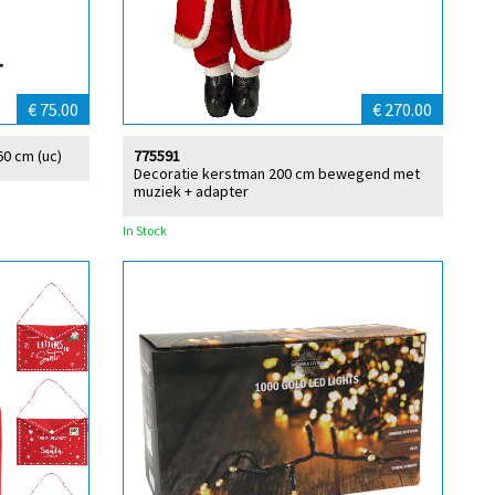
€ 75.00
€ 270.00
0 cm (uc)
775591
Decoratie kerstman 200 cm bewegend met
muziek + adapter
In Stock