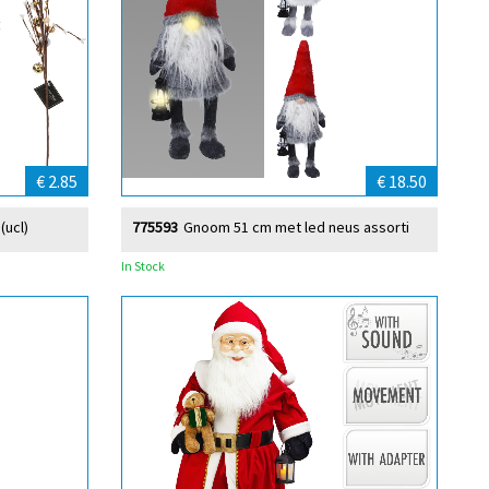
€ 2.85
€ 18.50
(ucl)
775593
Gnoom 51 cm met led neus assorti
In Stock