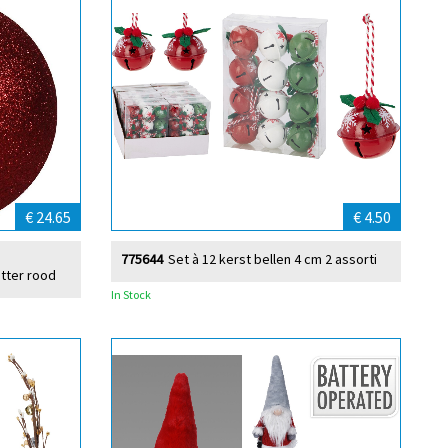
€ 24.65
€ 4.50
775644
Set à 12 kerst bellen 4 cm 2 assorti
itter rood
In Stock