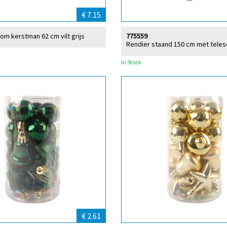
€ 7.15
om kerstman 62 cm vilt grijs
775559
Rendier staand 150 cm met tele
In Stock
€ 2.61