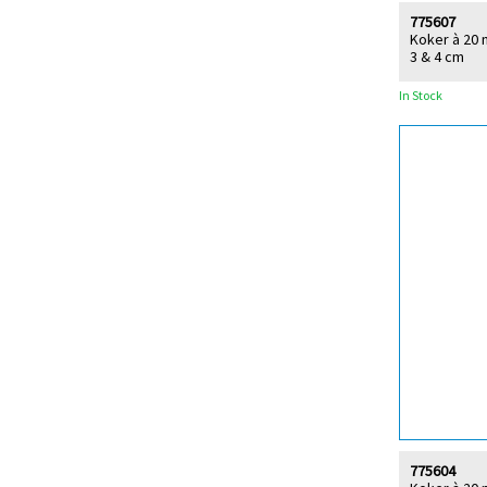
775607
Koker à 20 
3 & 4 cm
In Stock
775604