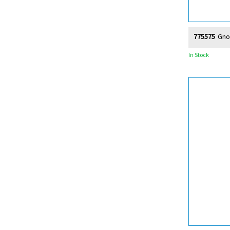
775575
Gno
In Stock