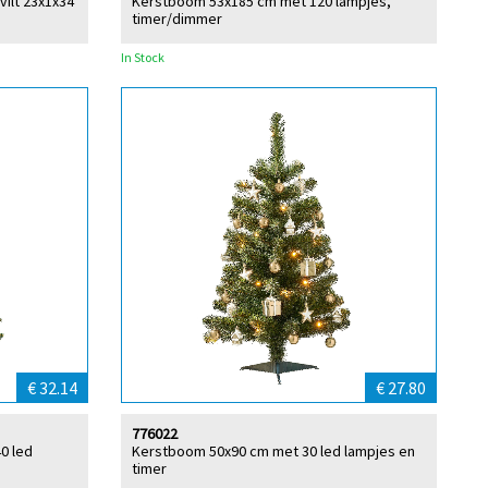
ilt 23x1x34
Kerstboom 53x185 cm met 120 lampjes,
timer/dimmer
In Stock
€ 32.14
€ 27.80
776022
0 led
Kerstboom 50x90 cm met 30 led lampjes en
timer