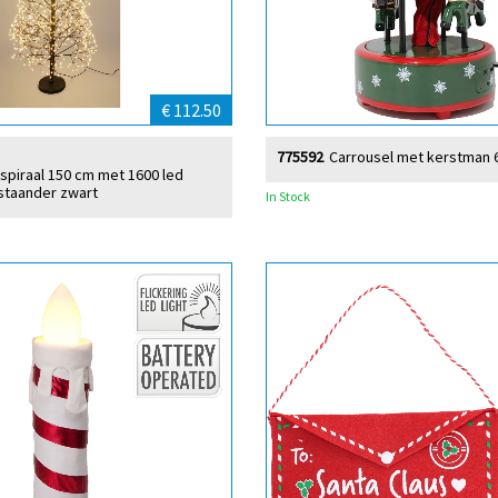
€ 112.50
775592
Carrousel met kerstman 6
piraal 150 cm met 1600 led
staander zwart
In Stock