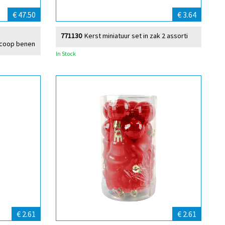
€ 47.50
€ 3.64
771130
Kerst miniatuur set in zak 2 assorti
scoop benen
In Stock
€ 2.61
€ 2.61