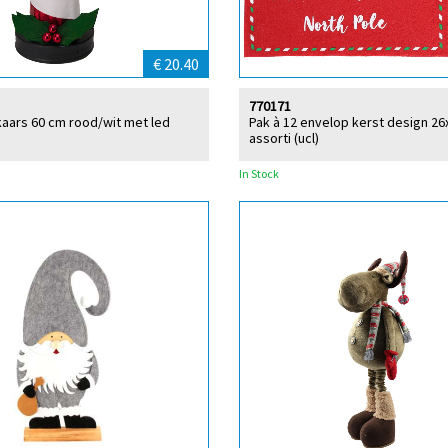
€ 20.40
770171
kaars 60 cm rood/wit met led
Pak à 12 envelop kerst design 26
assorti (ucl)
In Stock