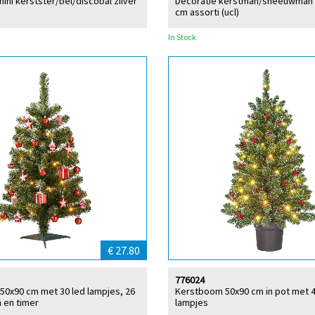
ini kerstster/bel/discobal zilver
Decoratie kerstman/sneeuwman v
cm assorti (ucl)
In Stock
€ 27.80
776024
0x90 cm met 30 led lampjes, 26
Kerstboom 50x90 cm in pot met 4
 en timer
lampjes