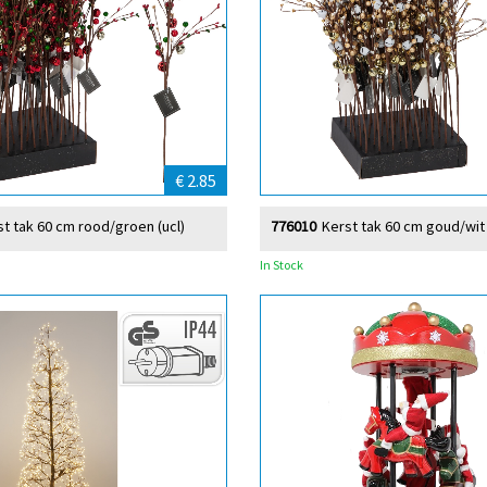
€ 2.85
st tak 60 cm rood/groen (ucl)
776010
Kerst tak 60 cm goud/wit 
In Stock