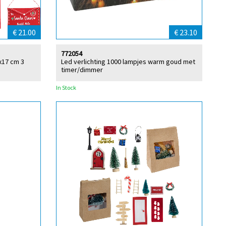
€ 21.00
€ 23.10
772054
x17 cm 3
Led verlichting 1000 lampjes warm goud met
timer/dimmer
In Stock