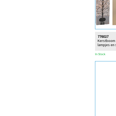
776027
Kerstboom s
lampjes en 
In Stock