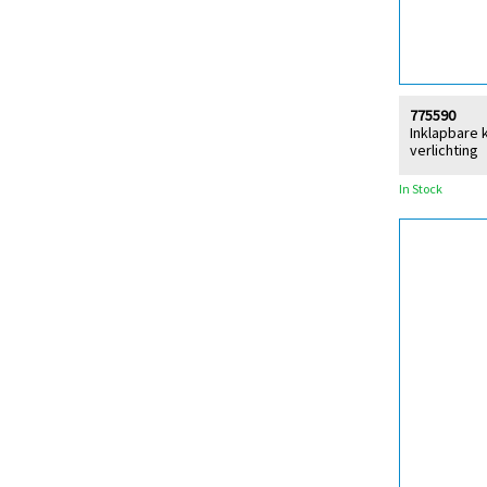
775590
Inklapbare 
verlichting
In Stock