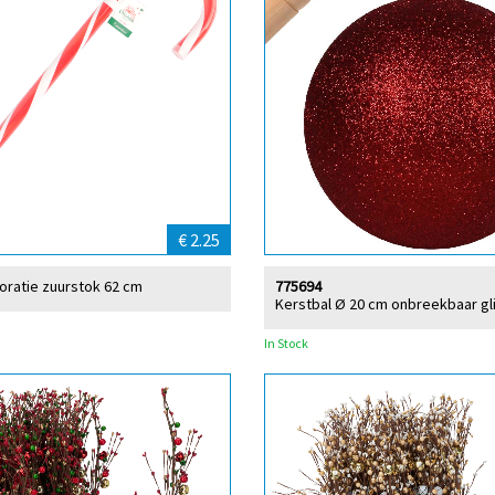
€ 2.25
oratie zuurstok 62 cm
775694
Kerstbal Ø 20 cm onbreekbaar gl
In Stock