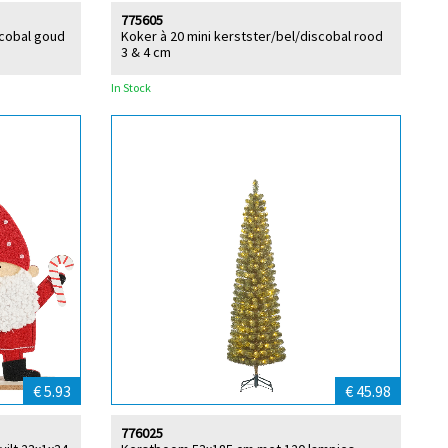
775605
scobal goud
Koker à 20 mini kerstster/bel/discobal rood
3 & 4 cm
In Stock
€ 5.93
€ 45.98
776025