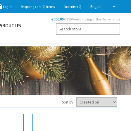
Log in
Shopping cart
(0)
items
Orderlist
(0)
€ 350.00
€ 350 Free shipping in the Netherlands
ABOUT US
Sort by