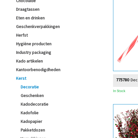
Chocolade
Draagtassen
Eten en drinken
Geschenkverpakkingen
Herfst
Hygiëne producten
Industry packaging
Kado artikelen
Kantoorbenodigdheden
Kerst
775780
Dec
Decoratie
In Stock
Geschenken
Kadodecoratie
Kadofolie
Kadopapier
Pakketdozen