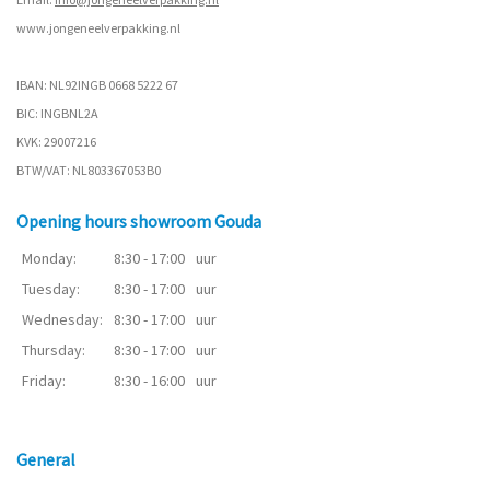
www.
jongeneelverpakking.nl
IBAN: NL92INGB 0668 5222 67
BIC: INGBNL2A
KVK: 29007216
BTW/VAT: NL803367053B0
Opening hours showroom Gouda
Monday:
8:30 - 17:00
uur
Tuesday:
8:30 - 17:00
uur
Wednesday:
8:30 - 17:00
uur
Thursday:
8:30 - 17:00
uur
Friday:
8:30 - 16:00
uur
General