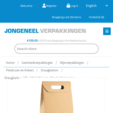
Welcome
Register
Log in
Shopping cart
(0)
items
Orderlist
(0)
€ 350.00
€ 350 Free shipping in the Netherlands
Home
/
Geschenkverpakkingen
/
Wijnverpakkingen
/
Flesdozen en Kokers
/
Draagkarton
/
Draagkarton 2 fles 18x9x38,5 cm effen kraft Havana