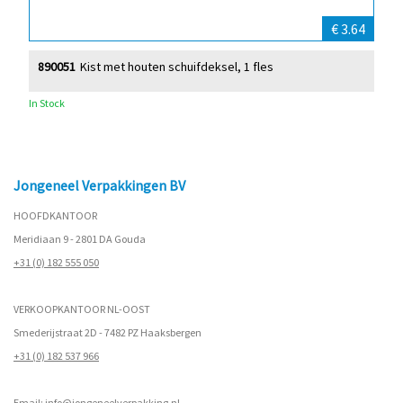
€ 3.64
890051
Kist met houten schuifdeksel, 1 fles
In Stock
Jongeneel Verpakkingen BV
HOOFDKANTOOR
Meridiaan 9 - 2801 DA Gouda
+31 (0) 182 555 050
VERKOOPKANTOOR NL-OOST
Smederijstraat 2D - 7482 PZ Haaksbergen
+31 (0) 182 537 966
Email:
info@jongeneelverpakking.nl