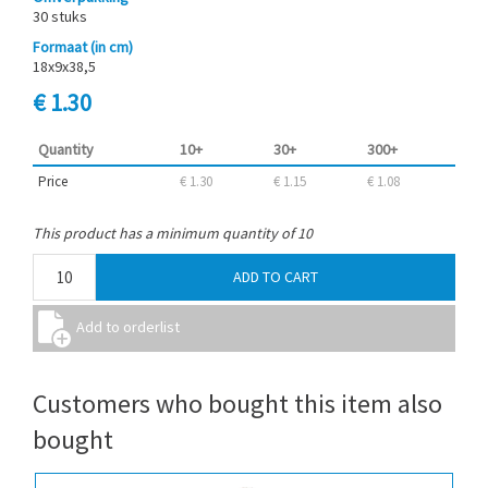
30 stuks
Formaat (in cm)
18x9x38,5
€ 1.30
Quantity
10+
30+
300+
Price
€ 1.30
€ 1.15
€ 1.08
This product has a minimum quantity of 10
Customers who bought this item also
bought