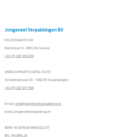
Jongeneel Verpakkingen BV
HOOFDKANTOOR
Meridiaan 9 - 2801 DA Gouda
+31 (0) 182 555 050
VERKOOPKANTOOR NL-OOST
Smederijstraat 2D - 7482 PZ Haaksbergen
+31 (0) 182 537 966
Email:
info@jongeneelverpakking.nl
www.
jongeneelverpakking.nl
IBAN: NL92INGB 0668 5222 67
BIC: INGBNL2A