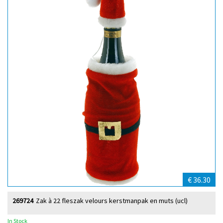
€ 36.30
269724
Zak à 22 fleszak velours kerstmanpak en muts (ucl)
In Stock