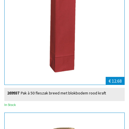
€ 12.68
269937
Pak à 50 fleszak breed met blokbodem rood kraft
In Stock