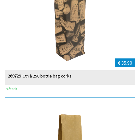
€ 35.90
269729
Ctn à 250 bottle bag corks
In Stock