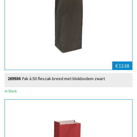
€ 12.68
269936
Pak à 50 fleszak breed met blokbodem zwart
In Stock