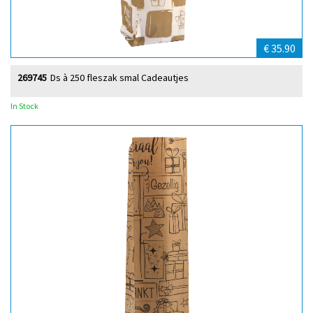
€ 35.90
269745
Ds à 250 fleszak smal Cadeautjes
In Stock