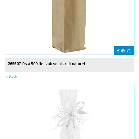
€ 45.71
269807
Ds à 500 fleszak smal kraft naturel
In Stock