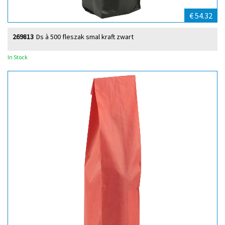
€ 54.32
269813
Ds à 500 fleszak smal kraft zwart
In Stock