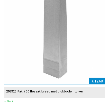
€ 12.68
269925
Pak à 50 fleszak breed met blokbodem zilver
In Stock