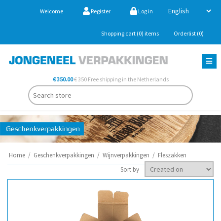
Welcome
Register
Log in
Shopping cart
(0)
items
Orderlist
(0)
€ 350.00
€ 350 Free shipping in the Netherlands
Home
/
Geschenkverpakkingen
/
Wijnverpakkingen
/
Fleszakken
Sort by