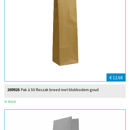
€ 12.68
269926
Pak à 50 fleszak breed met blokbodem goud
In Stock