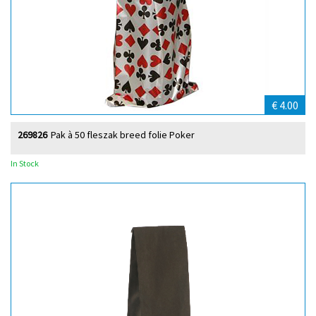
€ 4.00
269826
Pak à 50 fleszak breed folie Poker
In Stock