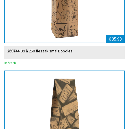
€ 35.90
269744
Ds à 250 fleszak smal Doodles
In Stock