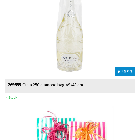
€ 36.93
269665
Ctn à 250 diamond bag ø9x48 cm
In Stock