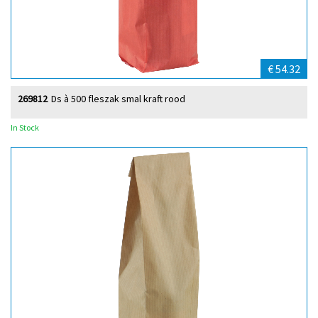
€ 54.32
269812
Ds à 500 fleszak smal kraft rood
In Stock