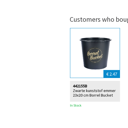
Customers who boug
€ 2.47
442155B
Zwarte kunststof emmer
23x20 cm Borrel Bucket
In Stock