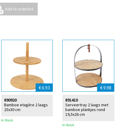
€ 6.93
€ 9.98
890920
891410
Bamboe etagère 2 laags
Serveertray 2 laags met
25x30 cm
bamboe plankjes rond
19,5x26 cm
In Stock
In Stock