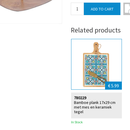
Related products
€ 5.99
780229
Bamboe plank 17x29 cm
met mes en keramiek
tegel
In Stock