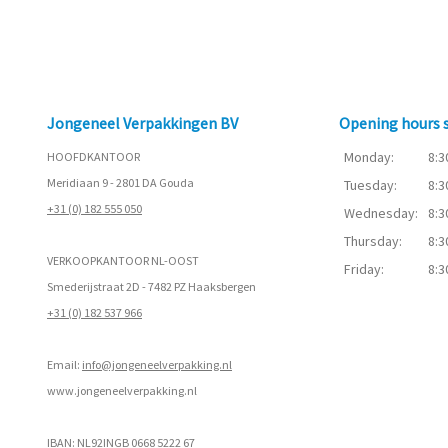
Jongeneel Verpakkingen BV
Opening hours
Monday:
8:3
HOOFDKANTOOR
Meridiaan 9 - 2801 DA Gouda
Tuesday:
8:3
+31 (0) 182 555 050
Wednesday:
8:3
Thursday:
8:3
VERKOOPKANTOOR NL-OOST
Friday:
8:3
Smederijstraat 2D - 7482 PZ Haaksbergen
+31 (0) 182 537 966
Email:
info@jongeneelverpakking.nl
www.
jongeneelverpakking.nl
IBAN: NL92INGB 0668 5222 67