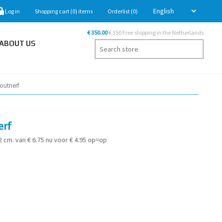
Log in
Shopping cart
(0)
items
Orderlist
(0)
€ 350.00
€ 350 Free shipping in the Netherlands
ABOUT US
outnerf
erf
 cm. van € 6.75 nu voor € 4.95 op=op