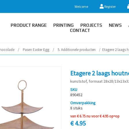
Welcome
Register
PRODUCT RANGE
PRINTING
PROJECTS
NEWS
CONTACT
hocolade
/
Pasen Easter Egg
/
5. Additionele producten
/
Etagere 2 laags h
Etagere 2 laags houtn
kunststof, formaat 28x28/13x13x32
SKU
890452
Omverpakking
8 stuks
van € 6.75 nu voor € 4.95 op=op
€ 4.95