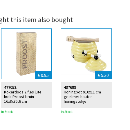
ht this item also bought
€ 0.95
€ 5.30
477052
437689
Kokerdoos 2 fles jute
Honingpot ø10x11 cm
look Proost bruin
geel met houten
16x8x35,6 cm
honingstokje
In Stock
In Stock