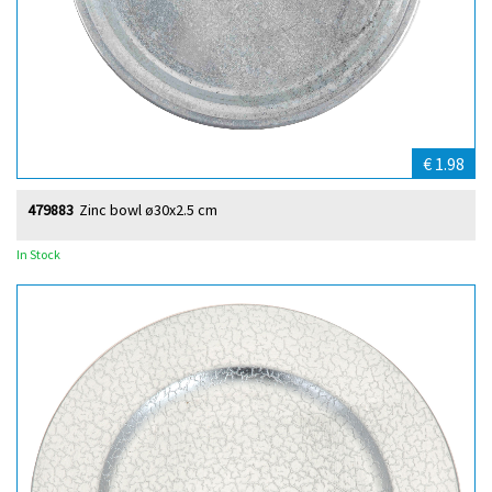
€ 1.98
479883
Zinc bowl ø30x2.5 cm
In Stock