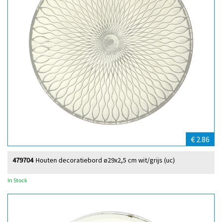
€ 2.86
479704
Houten decoratiebord ø29x2,5 cm wit/grijs (uc)
In Stock