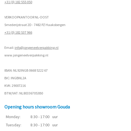
+31 (0) 182 555 050
VERKOOPKANTOOR NL-OOST
Smederijstraat 2D - 7482 PZ Haaksbergen
+31 (0) 182 537 966
Email:
info@jongeneelverpakking.nl
www.
jongeneelverpakking.nl
IBAN: NL92INGB 0668 5222 67
BIC: INGBNL2A
KVK: 29007216
BTW/VAT: NL803367053B0
Opening hours showroom Gouda
Monday:
8:30 - 17:00
uur
Tuesday:
8:30 - 17:00
uur