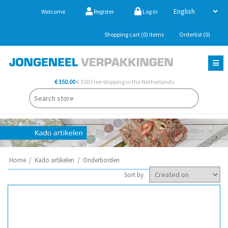
Welcome
Register
Log in
Shopping cart
(0)
items
Orderlist
(0)
€ 350.00
€ 350 Free shipping in the Netherlands
Home
/
Kado artikelen
/
Onderborden
Sort by