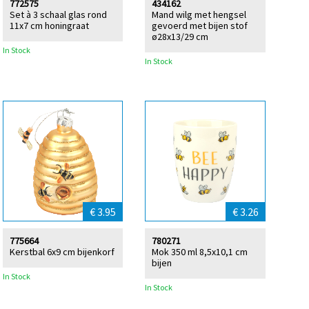
772575
434162
Set à 3 schaal glas rond
Mand wilg met hengsel
11x7 cm honingraat
gevoerd met bijen stof
ø28x13/29 cm
In Stock
In Stock
€ 3.95
€ 3.26
775664
780271
Kerstbal 6x9 cm bijenkorf
Mok 350 ml 8,5x10,1 cm
bijen
In Stock
In Stock