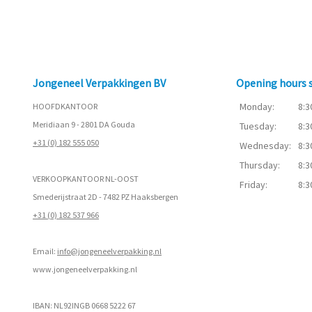
Jongeneel Verpakkingen BV
Opening hours
Monday:
8:3
HOOFDKANTOOR
Meridiaan 9 - 2801 DA Gouda
Tuesday:
8:3
+31 (0) 182 555 050
Wednesday:
8:3
Thursday:
8:3
VERKOOPKANTOOR NL-OOST
Friday:
8:3
Smederijstraat 2D - 7482 PZ Haaksbergen
+31 (0) 182 537 966
Email:
info@jongeneelverpakking.nl
www.
jongeneelverpakking.nl
IBAN: NL92INGB 0668 5222 67