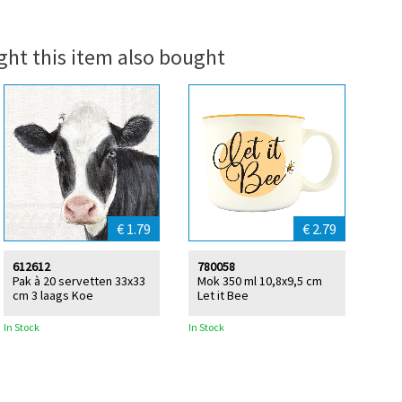
ht this item also bought
€ 1.79
€ 2.79
612612
780058
Pak à 20 servetten 33x33
Mok 350 ml 10,8x9,5 cm
cm 3 laags Koe
Let it Bee
In Stock
In Stock