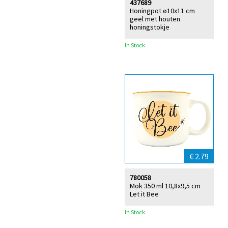
437689
Honingpot ø10x11 cm
geel met houten
honingstokje
In Stock
€ 2.79
780058
Mok 350 ml 10,8x9,5 cm
Let it Bee
In Stock