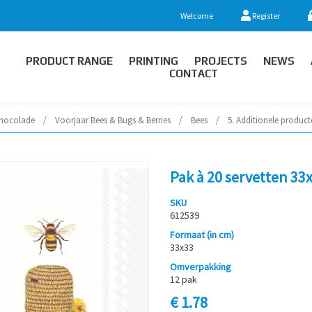
Welcome
Register
PRODUCT RANGE
PRINTING
PROJECTS
NEWS
CONTACT
hocolade
/
Voorjaar Bees & Bugs & Berries
/
Bees
/
5. Additionele product
Pak à 20 servetten 33
SKU
612539
Formaat (in cm)
33x33
Omverpakking
12 pak
€ 1.78