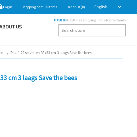
Log in
Shopping cart
(0)
items
Orderlist
(0)
€ 350.00
€ 350 Free shipping in the Netherlands
ABOUT US
en
/
Pak à 20 servetten 33x33 cm 3 laags Save the bees
x33 cm 3 laags Save the bees