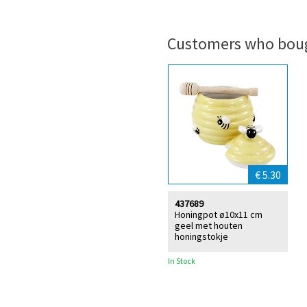
Customers who boug
€ 5.30
437689
Honingpot ø10x11 cm
geel met houten
honingstokje
In Stock