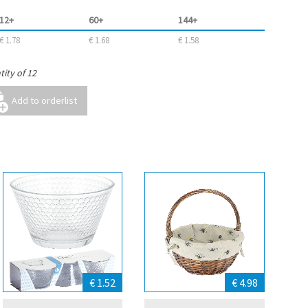
12+
60+
144+
€ 1.78
€ 1.68
€ 1.58
ity of 12
€ 1.52
€ 4.98