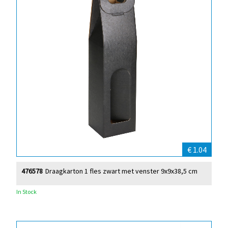
€ 1.04
476578
Draagkarton 1 fles zwart met venster 9x9x38,5 cm
In Stock