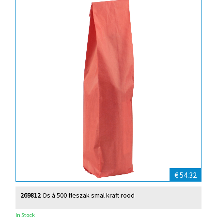
€ 54.32
269812
Ds à 500 fleszak smal kraft rood
In Stock