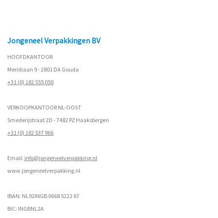
Jongeneel Verpakkingen BV
HOOFDKANTOOR
Meridiaan 9 - 2801 DA Gouda
+31 (0) 182 555 050
VERKOOPKANTOOR NL-OOST
Smederijstraat 2D - 7482 PZ Haaksbergen
+31 (0) 182 537 966
Email:
info@jongeneelverpakking.nl
www.
jongeneelverpakking.nl
IBAN: NL92INGB 0668 5222 67
BIC: INGBNL2A