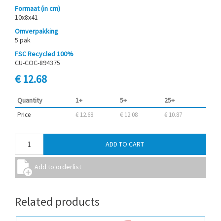
Formaat (in cm)
10x8x41
Omverpakking
5 pak
FSC Recycled 100%
CU-COC-894375
€ 12.68
Quantity
1+
5+
25+
Price
€ 12.68
€ 12.08
€ 10.87
Related products