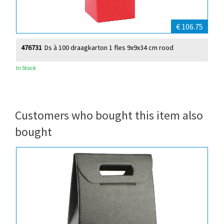
€ 106.75
476731
Ds à 100 draagkarton 1 fles 9x9x34 cm rood
In Stock
Customers who bought this item also
bought