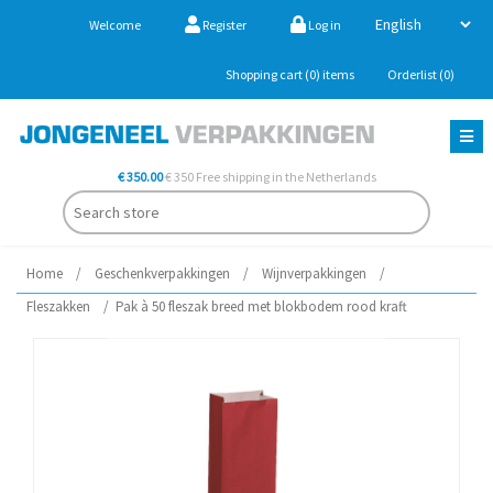
Welcome
Register
Log in
Shopping cart
(0)
items
Orderlist
(0)
€ 350.00
€ 350 Free shipping in the Netherlands
Home
/
Geschenkverpakkingen
/
Wijnverpakkingen
/
Fleszakken
/
Pak à 50 fleszak breed met blokbodem rood kraft