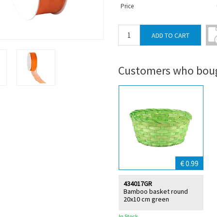
Price
Customers who boug
€ 0.99
434017GR
Bamboo basket round
20x10 cm green
In Stock