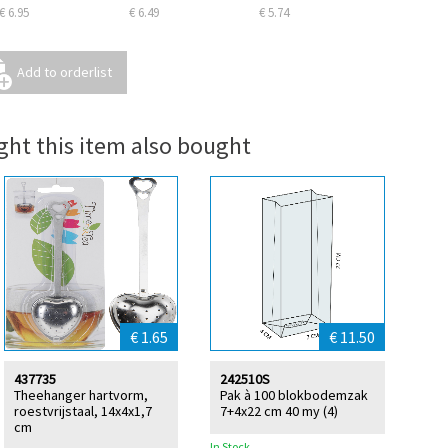
€ 6.95
€ 6.49
€ 5.74
ht this item also bought
€ 1.65
€ 11.50
437735
242510S
Theehanger hartvorm,
Pak à 100 blokbodemzak
roestvrijstaal, 14x4x1,7
7+4x22 cm 40 my (4)
cm
In Stock