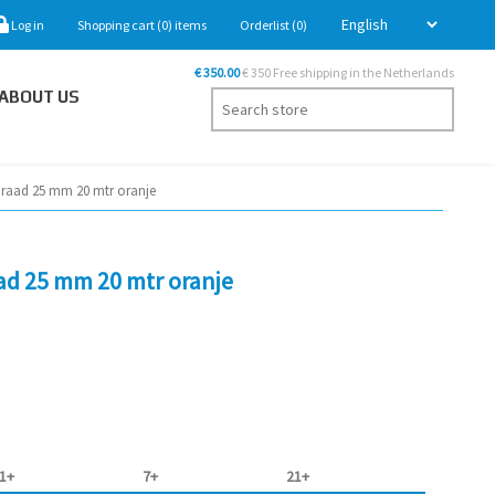
Log in
Shopping cart
(0)
items
Orderlist
(0)
€ 350.00
€ 350 Free shipping in the Netherlands
ABOUT US
draad 25 mm 20 mtr oranje
ad 25 mm 20 mtr oranje
1+
7+
21+