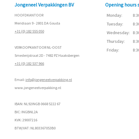
Jongeneel Verpakkingen BV
Opening hours
Monday:
8:3
HOOFDKANTOOR
Meridiaan 9 - 2801 DA Gouda
Tuesday:
8:3
+31 (0) 182 555 050
Wednesday:
8:3
Thursday:
8:3
VERKOOPKANTOOR NL-OOST
Friday:
8:3
Smederijstraat 2D - 7482 PZ Haaksbergen
+31 (0) 182 537 966
Email:
info@jongeneelverpakking.nl
www.
jongeneelverpakking.nl
IBAN: NL92INGB 0668 5222 67
BIC: INGBNL2A
KVK: 29007216
BTW/VAT: NL803367053B0