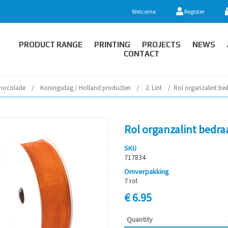
Welcome
Register
PRODUCT RANGE
PRINTING
PROJECTS
NEWS
CONTACT
hocolade
/
Koningsdag / Holland producten
/
2. Lint
/
Rol organzalint be
Rol organzalint bedra
SKU
717834
Omverpakking
7 rol
€ 6.95
Quantity