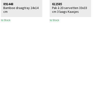
891448
612585
Bamboe draagtray 24x14
Pak à 20 servetten 33x33
cm
cm 3 laags Kaasjes
In Stock
In Stock