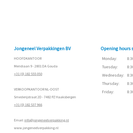
Jongeneel Verpakkingen BV
Opening hours
Monday:
8:3
HOOFDKANTOOR
Meridiaan 9 - 2801 DA Gouda
Tuesday:
8:3
+31 (0) 182 555 050
Wednesday:
8:3
Thursday:
8:3
VERKOOPKANTOOR NL-OOST
Friday:
8:3
Smederijstraat 2D - 7482 PZ Haaksbergen
+31 (0) 182 537 966
Email:
info@jongeneelverpakking.nl
www.
jongeneelverpakking.nl