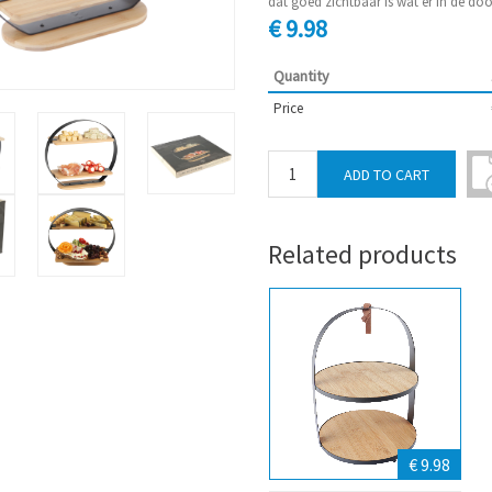
dat goed zichtbaar is wat er in de do
€ 9.98
Quantity
Price
Related products
€ 9.98