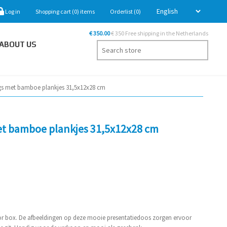
Log in
Shopping cart
(0)
items
Orderlist
(0)
€ 350.00
€ 350 Free shipping in the Netherlands
ABOUT US
ags met bamboe plankjes 31,5x12x28 cm
met bamboe plankjes 31,5x12x28 cm
lor box. De afbeeldingen op deze mooie presentatiedoos zorgen ervoor