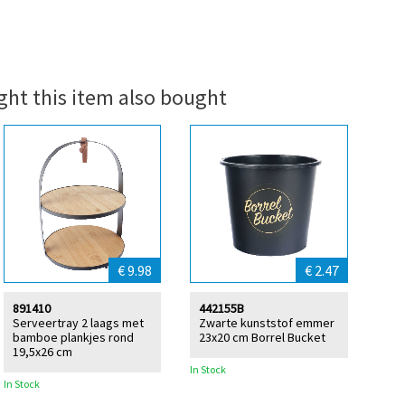
ht this item also bought
€ 9.98
€ 2.47
891410
442155B
Serveertray 2 laags met
Zwarte kunststof emmer
bamboe plankjes rond
23x20 cm Borrel Bucket
19,5x26 cm
In Stock
In Stock