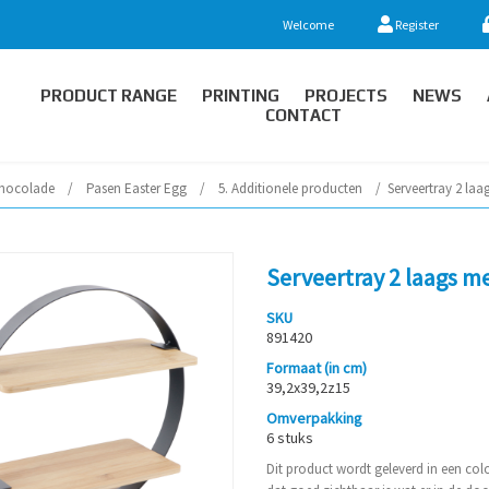
Welcome
Register
PRODUCT RANGE
PRINTING
PROJECTS
NEWS
CONTACT
hocolade
/
Pasen Easter Egg
/
5. Additionele producten
/
Serveertray 2 la
Serveertray 2 laags 
SKU
891420
Formaat (in cm)
39,2x39,2z15
Omverpakking
6 stuks
Dit product wordt geleverd in een co