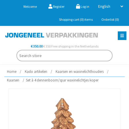
Welcome
Register
Log in
Shopping cart
(0)
items
Orderlist
(0)
€ 350.00
€ 350 Free shipping in the Netherlands
Home
/
Kado artikelen
/
Kaarsen en waxinelichthouders
/
Kaarsen
/
Set à 4 dennenboom/spar waxinelichtjes koper