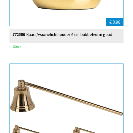
€ 3.98
772596
Kaars/waxinelichthouder 6 cm bubbelvorm goud
In Stock