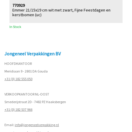
770929
Emmer 21/15x19 cm wit met zwart, Fijne Feestdagen en
kerstbomen (uc)
In Stock
Jongeneel Verpakkingen BV
HOOFDKANTOOR
Meridiaan 9 - 2801 DA Gouda
+31 (0) 182 555 050
VERKOOPKANTOOR NL-OOST
Smederijstraat 2D - 7482 PZ Haaksbergen
+31 (0) 182 537 966
Email:
info@jongeneelverpakking.nl