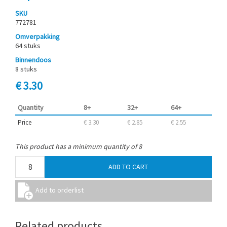
SKU
772781
Omverpakking
64 stuks
Binnendoos
8 stuks
€ 3.30
Quantity
8+
32+
64+
Price
€ 3.30
€ 2.85
€ 2.55
This product has a minimum quantity of 8
Related products