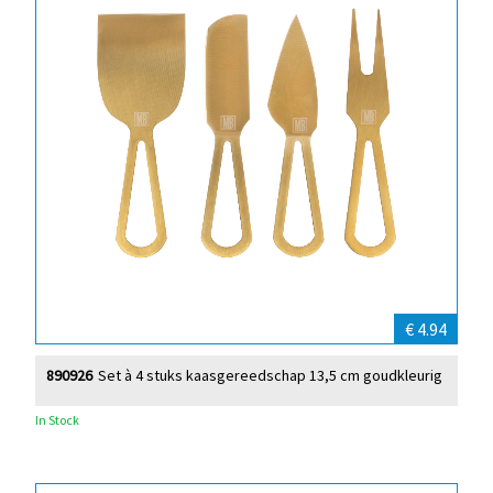
€ 4.94
890926
Set à 4 stuks kaasgereedschap 13,5 cm goudkleurig
In Stock