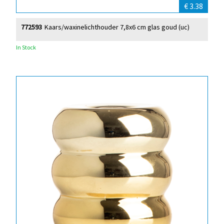
€ 3.38
772593
Kaars/waxinelichthouder 7,8x6 cm glas goud (uc)
In Stock