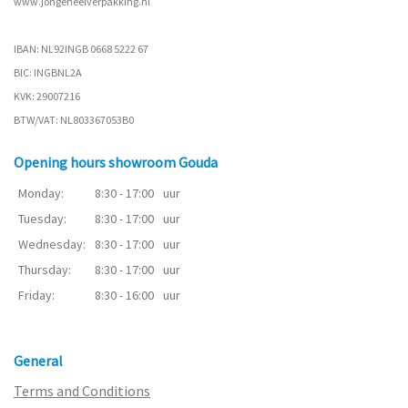
www.
jongeneelverpakking.nl
IBAN: NL92INGB 0668 5222 67
BIC: INGBNL2A
KVK: 29007216
BTW/VAT: NL803367053B0
Opening hours showroom Gouda
Monday:
8:30 - 17:00
uur
Tuesday:
8:30 - 17:00
uur
Wednesday:
8:30 - 17:00
uur
Thursday:
8:30 - 17:00
uur
Friday:
8:30 - 16:00
uur
General
Terms and Conditions