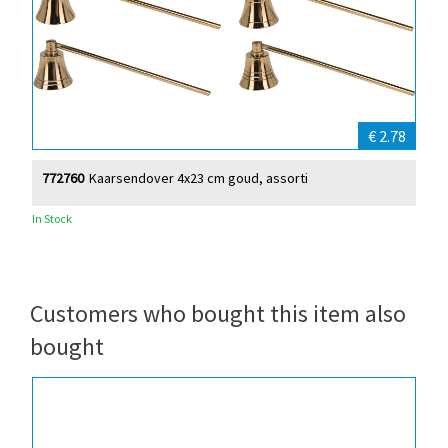
€ 2.78
772760
Kaarsendover 4x23 cm goud, assorti
In Stock
Customers who bought this item also
bought