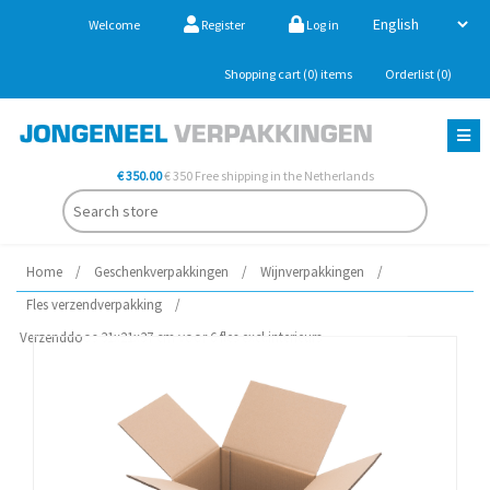
Welcome
Register
Log in
Shopping cart
(0)
items
Orderlist
(0)
€ 350.00
€ 350 Free shipping in the Netherlands
Home
/
Geschenkverpakkingen
/
Wijnverpakkingen
/
Fles verzendverpakking
/
Verzenddoos 31x21x37 cm voor 6 fles excl.interieurs