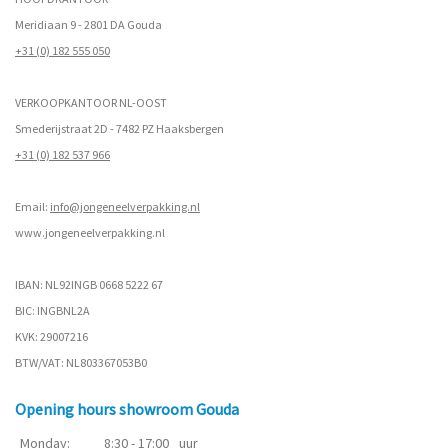
Meridiaan 9 - 2801 DA Gouda
+31 (0) 182 555 050
VERKOOPKANTOOR NL-OOST
Smederijstraat 2D - 7482 PZ Haaksbergen
+31 (0) 182 537 966
Email:
info@jongeneelverpakking.nl
www.
jongeneelverpakking.nl
IBAN: NL92INGB 0668 5222 67
BIC: INGBNL2A
KVK: 29007216
BTW/VAT: NL803367053B0
Opening hours showroom Gouda
Monday:
8:30 - 17:00
uur