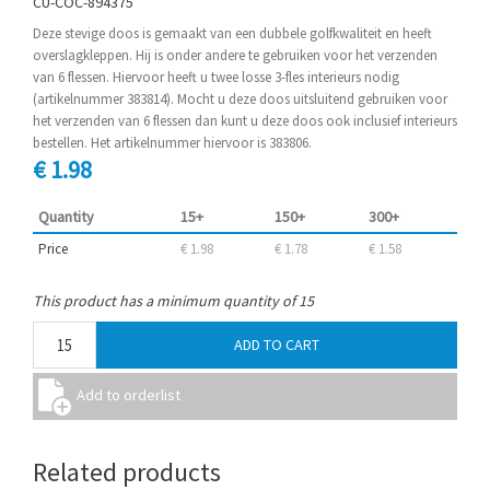
CU-COC-894375
Deze stevige doos is gemaakt van een dubbele golfkwaliteit en heeft
overslagkleppen. Hij is onder andere te gebruiken voor het verzenden
van 6 flessen. Hiervoor heeft u twee losse 3-fles interieurs nodig
(artikelnummer 383814). Mocht u deze doos uitsluitend gebruiken voor
het verzenden van 6 flessen dan kunt u deze doos ook inclusief interieurs
bestellen. Het artikelnummer hiervoor is 383806.
€ 1.98
Quantity
15+
150+
300+
Price
€ 1.98
€ 1.78
€ 1.58
This product has a minimum quantity of 15
Related products