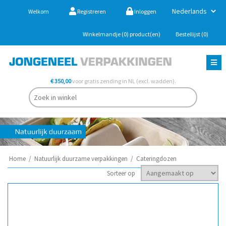
Welkom
Registreren
Inloggen
Winkelmandje
(0)
product(en)
Bestellijst
(0)
€ 350,00
voor gratis zending in NL (excl. wadden).
Home
/
Natuurlijk duurzame verpakkingen
/
Cateringdozen
Sorteer op