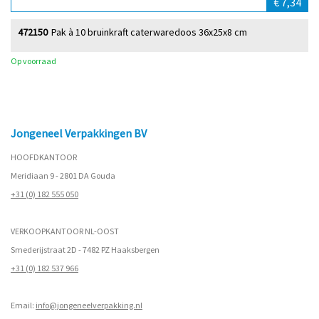
€ 7,34
472150
Pak à 10 bruinkraft caterwaredoos 36x25x8 cm
Op voorraad
Jongeneel Verpakkingen BV
HOOFDKANTOOR
Meridiaan 9 - 2801 DA Gouda
+31 (0) 182 555 050
VERKOOPKANTOOR NL-OOST
Smederijstraat 2D - 7482 PZ Haaksbergen
+31 (0) 182 537 966
Email:
info@jongeneelverpakking.nl