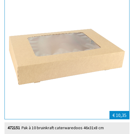
€ 10,35
472151
Pak à 10 bruinkraft caterwaredoos 46x31x8 cm