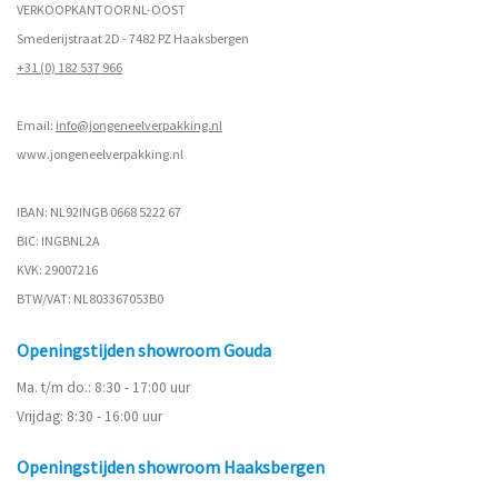
VERKOOPKANTOOR NL-OOST
Smederijstraat 2D - 7482 PZ Haaksbergen
+31 (0) 182 537 966
Email:
info@jongeneelverpakking.nl
www.
jongeneelverpakking.nl
IBAN: NL92INGB 0668 5222 67
BIC: INGBNL2A
KVK: 29007216
BTW/VAT: NL803367053B0
Openingstijden showroom Gouda
Ma. t/m do.: 8:30 - 17:00 uur
Vrijdag: 8:30 - 16:00 uur
Openingstijden showroom Haaksbergen