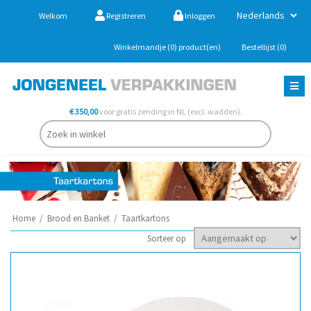
Welkom
Registreren
Inloggen
Winkelmandje
(0)
product(en)
Bestellijst
(0)
€ 350,00
voor gratis zending in NL (excl. wadden).
Home
/
Brood en Banket
/
Taartkartons
Sorteer op