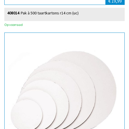
€ 19,99
408014
Pak à 500 taartkartons r14 cm (uc)
Op voorraad