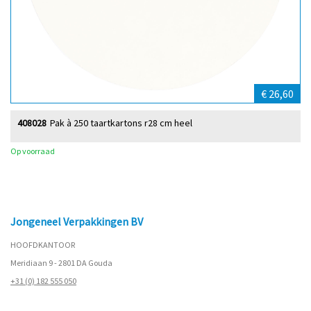
€ 26,60
408028
Pak à 250 taartkartons r28 cm heel
Op voorraad
Jongeneel Verpakkingen BV
HOOFDKANTOOR
Meridiaan 9 - 2801 DA Gouda
+31 (0) 182 555 050