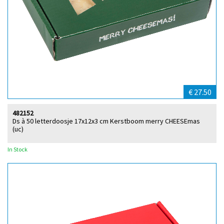
€ 27.50
482152
Ds à 50 letterdoosje 17x12x3 cm Kerstboom merry CHEESEmas
(uc)
In Stock