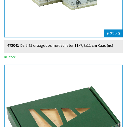
€ 22.50
473041
Ds à 25 draagdoos met venster 11x7,7x11 cm Kaas (uc)
In Stock