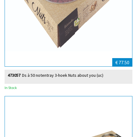
€ 77.50
473057
Ds à 50 notentray 3-hoek Nuts about you (uc)
In Stock