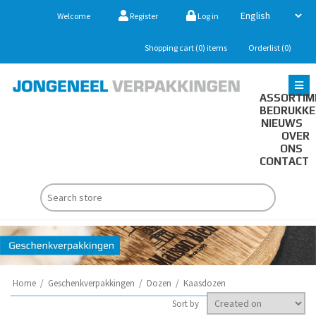
Welcome
Register
Log in
Shopping cart
(0)
items
Orderlist
(0)
ASSORTIM
BEDRUKK
NIEUWS
OVER
ONS
CONTACT
Home
/
Geschenkverpakkingen
/
Dozen
/
Kaasdozen
Sort by