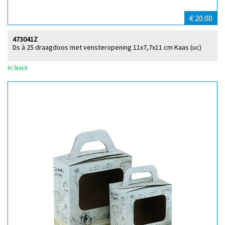
€ 20.00
473041Z
Ds à 25 draagdoos met vensteropening 11x7,7x11 cm Kaas (uc)
In Stock