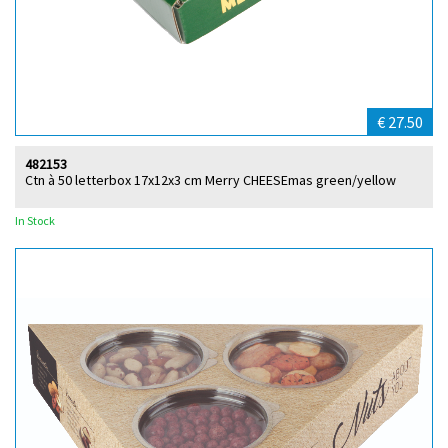
€ 27.50
482153
Ctn à 50 letterbox 17x12x3 cm Merry CHEESEmas green/yellow
In Stock