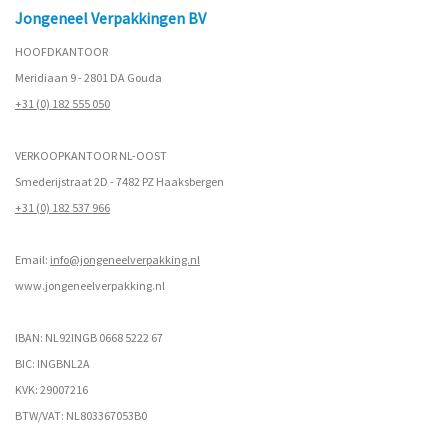
Jongeneel Verpakkingen BV
HOOFDKANTOOR
Meridiaan 9 - 2801 DA Gouda
+31 (0) 182 555 050
VERKOOPKANTOOR NL-OOST
Smederijstraat 2D - 7482 PZ Haaksbergen
+31 (0) 182 537 966
Email:
info@jongeneelverpakking.nl
www.
jongeneelverpakking.nl
IBAN: NL92INGB 0668 5222 67
BIC: INGBNL2A
KVK: 29007216
BTW/VAT: NL803367053B0