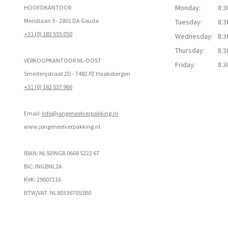
Monday:
8:3
HOOFDKANTOOR
Meridiaan 9 - 2801 DA Gouda
Tuesday:
8:3
+31 (0) 182 555 050
Wednesday:
8:3
Thursday:
8:3
VERKOOPKANTOOR NL-OOST
Friday:
8:3
Smederijstraat 2D - 7482 PZ Haaksbergen
+31 (0) 182 537 966
Email:
info@jongeneelverpakking.nl
www.
jongeneelverpakking.nl
IBAN: NL92INGB 0668 5222 67
BIC: INGBNL2A
KVK: 29007216
BTW/VAT: NL803367053B0