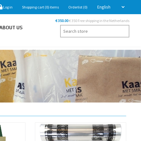
Log in
Shopping cart
(0)
items
Orderlist
(0)
€ 350.00
€ 350 Free shipping in the Netherlands
ABOUT US