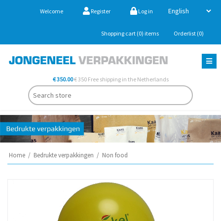
Welcome
Register
Log in
Shopping cart
(0)
items
Orderlist
(0)
€ 350.00
€ 350 Free shipping in the Netherlands
Home
/
Bedrukte verpakkingen
/
Non food