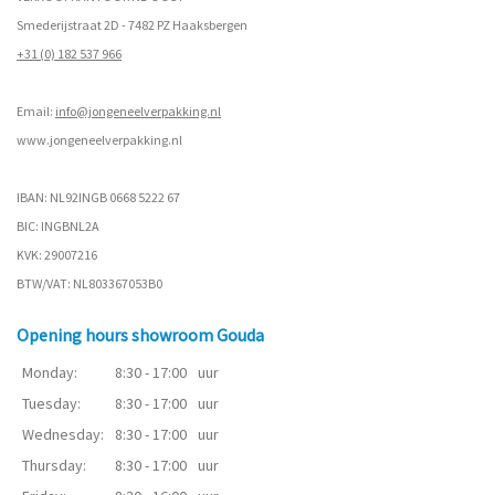
Smederijstraat 2D - 7482 PZ Haaksbergen
+31 (0) 182 537 966
Email:
info@jongeneelverpakking.nl
www.
jongeneelverpakking.nl
IBAN: NL92INGB 0668 5222 67
BIC: INGBNL2A
KVK: 29007216
BTW/VAT: NL803367053B0
Opening hours showroom Gouda
Monday:
8:30 - 17:00
uur
Tuesday:
8:30 - 17:00
uur
Wednesday:
8:30 - 17:00
uur
Thursday:
8:30 - 17:00
uur