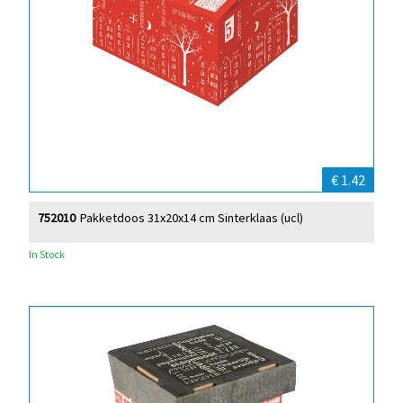
€ 1.42
752010
Pakketdoos 31x20x14 cm Sinterklaas (ucl)
In Stock