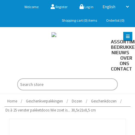
Welcome
Register
Log in
Shopping cart
(0)
items
Orderlist
(0)
ASSORTIM
BEDRUKK
NIEUWS
OVER
ONS
CONTACT
Home
/
Geschenkverpakkingen
/
Dozen
/
Geschenkdozen
/
Ds à 25 venster pakketdoos Wie zoet is... 30,5x21x8,5 cm