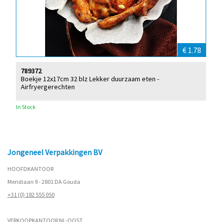
€ 1.78
789372
Boekje 12x17cm 32 blz Lekker duurzaam eten -
Airfryergerechten
In Stock
Jongeneel Verpakkingen BV
HOOFDKANTOOR
Meridiaan 9 - 2801 DA Gouda
+31 (0) 182 555 050
VERKOOPKANTOOR NL-OOST