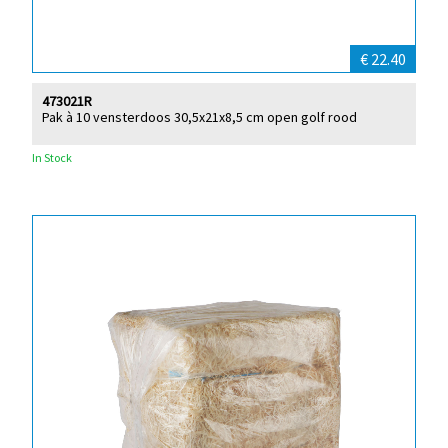
€ 22.40
473021R
Pak à 10 vensterdoos 30,5x21x8,5 cm open golf rood
In Stock