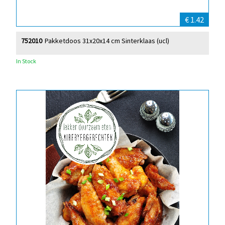
€ 1.42
752010
Pakketdoos 31x20x14 cm Sinterklaas (ucl)
In Stock