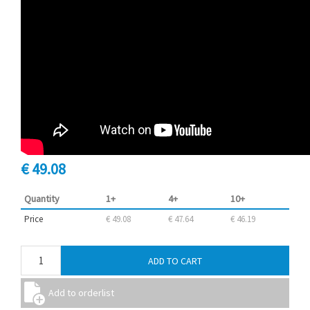
€ 49.08
Quantity
1+
4+
10+
Price
€ 49.08
€ 47.64
€ 46.19