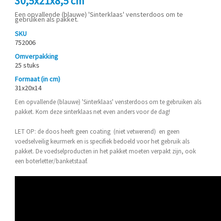
30,5x21x8,5 cm
Een opvallende (blauwe) 'Sinterklaas' vensterdoos om te
gebruiken als pakket.
SKU
752006
Omverpakking
25 stuks
Formaat (in cm)
31x20x14
Een opvallende (blauwe) 'Sinterklaas' vensterdoos om te gebruiken als
pakket. Kom deze sinterklaas net even anders voor de dag!
LET OP: de doos heeft geen coating (niet vetwerend) en geen
voedselveilig keurmerk en is specifiek bedoeld voor het gebruik als
pakket. De voedselproducten in het pakket moeten verpakt zijn, ook
een boterletter/banketstaaf.