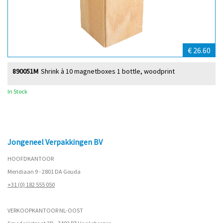
€ 26.60
890051M
Shrink à 10 magnetboxes 1 bottle, woodprint
In Stock
Jongeneel Verpakkingen BV
HOOFDKANTOOR
Meridiaan 9 - 2801 DA Gouda
+31 (0) 182 555 050
VERKOOPKANTOOR NL-OOST