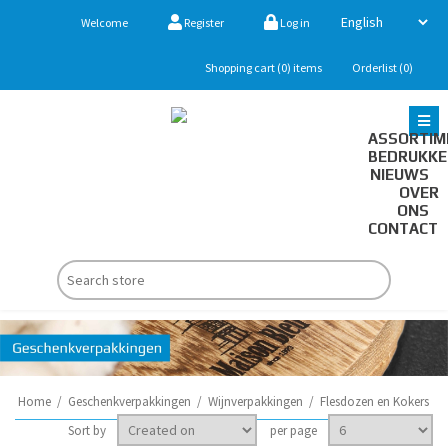
Welcome
Register
Log in
Shopping cart
(0)
items
Orderlist
(0)
ASSORTIM
BEDRUKK
NIEUWS
OVER
ONS
CONTACT
Home
/
Geschenkverpakkingen
/
Wijnverpakkingen
/
Flesdozen en Kokers
Sort by
per page