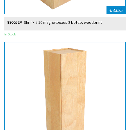
€ 33.25
890052M
Shrink à 10 magnetboxes 2 bottle, woodprint
In Stock