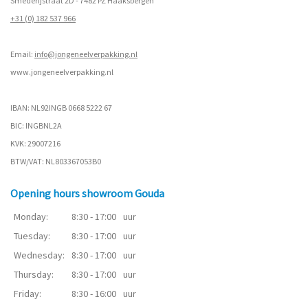
Smederijstraat 2D - 7482 PZ Haaksbergen
+31 (0) 182 537 966
Email:
info@jongeneelverpakking.nl
www.
jongeneelverpakking.nl
IBAN: NL92INGB 0668 5222 67
BIC: INGBNL2A
KVK: 29007216
BTW/VAT: NL803367053B0
Opening hours showroom Gouda
Monday:
8:30 - 17:00
uur
Tuesday:
8:30 - 17:00
uur
Wednesday:
8:30 - 17:00
uur
Thursday:
8:30 - 17:00
uur
Friday:
8:30 - 16:00
uur