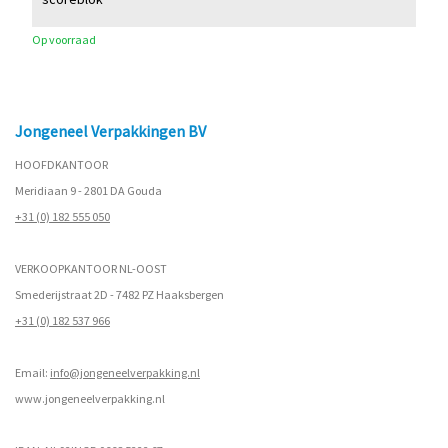
Op voorraad
Jongeneel Verpakkingen BV
HOOFDKANTOOR
Meridiaan 9 - 2801 DA Gouda
+31 (0) 182 555 050
VERKOOPKANTOOR NL-OOST
Smederijstraat 2D - 7482 PZ Haaksbergen
+31 (0) 182 537 966
Email:
info@jongeneelverpakking.nl
www.
jongeneelverpakking.nl