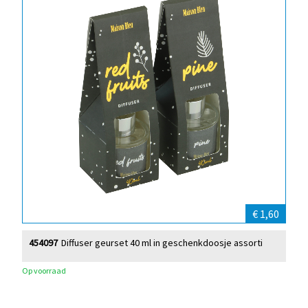
€ 1,60
454097
Diffuser geurset 40 ml in geschenkdoosje assorti
Op voorraad