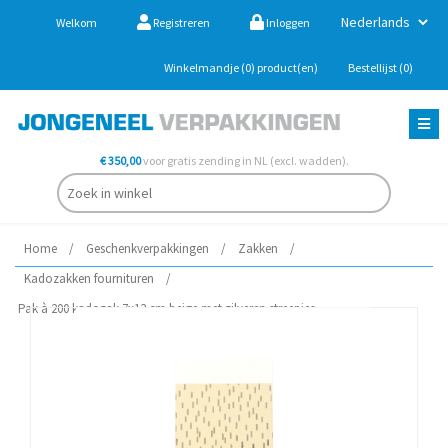
Welkom
Registreren
Inloggen
Winkelmandje
(0)
product(en)
Bestellijst
(0)
€ 350,00
voor gratis zending in NL (excl. wadden).
Home
/
Geschenkverpakkingen
/
Zakken
/
Kadozakken fournituren
/
Pak à 200 kadozak 7x13 cm beige met zilveren streepjes