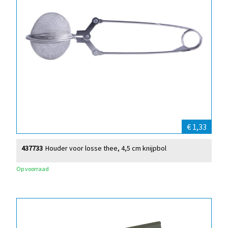
€ 1,33
437733
Houder voor losse thee, 4,5 cm knijpbol
Op voorraad