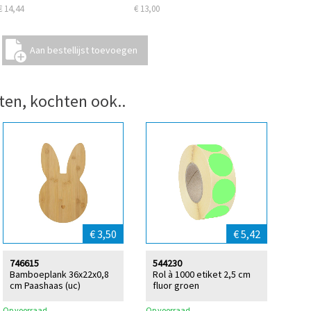
€ 14,44
€ 13,00
ten, kochten ook..
€ 3,50
€ 5,42
746615
544230
Bamboeplank 36x22x0,8
Rol à 1000 etiket 2,5 cm
cm Paashaas (uc)
fluor groen
Op voorraad
Op voorraad