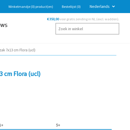
Winkelmandje
(0)
product(en)
Bestellijst
(0)
€ 350,00
voor gratis zending in NL (excl. wadden).
UWS
ak 7x13 cm Flora (ucl)
3 cm Flora (ucl)
1+
5+