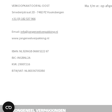
VERKOOPKANTOOR NL-OOST
Ma. t/m vr.: op afs
Smederijstraat 2D - 7482 PZ Haaksbergen
+31 (0) 182 537 966
Email:
info@jongeneelverpakking.nl
www.
jongeneelverpakking.nl
IBAN: NL92INGB 0668 5222 67
BIC: INGBNL2A
KVK: 29007216
BTW/VAT: NL803367053B0