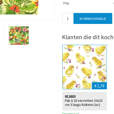
Prijs
Klanten die dit koch
€ 1,79
612603
Pak à 20 servetten 33x33
cm 3 laags Kuikens (uc)
Op voorraad