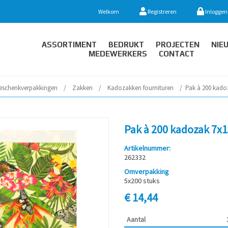
Welkom
Registreren
Inloggen
ASSORTIMENT
BEDRUKT
PROJECTEN
NIE
MEDEWERKERS
CONTACT
eschenkverpakkingen
/
Zakken
/
Kadozakken fournituren
/
Pak à 200 kadoz
Pak à 200 kadozak 7x1
Artikelnummer:
262332
Omverpakking
5x200 stuks
€ 14,44
Aantal