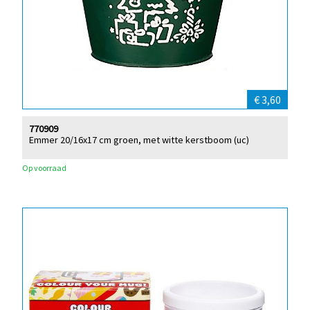
€ 3,60
770909
Emmer 20/16x17 cm groen, met witte kerstboom (uc)
Op voorraad