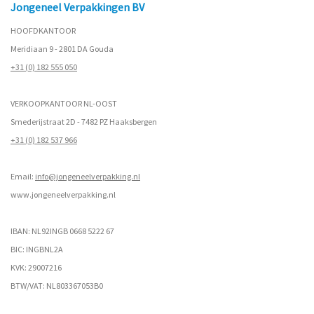
Jongeneel Verpakkingen BV
HOOFDKANTOOR
Meridiaan 9 - 2801 DA Gouda
+31 (0) 182 555 050
VERKOOPKANTOOR NL-OOST
Smederijstraat 2D - 7482 PZ Haaksbergen
+31 (0) 182 537 966
Email:
info@jongeneelverpakking.nl
www.
jongeneelverpakking.nl
IBAN: NL92INGB 0668 5222 67
BIC: INGBNL2A
KVK: 29007216
BTW/VAT: NL803367053B0