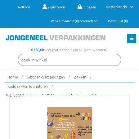
Welkom
Registreren
Inloggen
Winkelmandje
(0)
product(en)
Bestellijst
(0)
€ 350,00
voor gratis zending in NL (excl. wadden).
Home
/
Geschenkverpakkingen
/
Zakken
/
Kadozakken fournituren
/
Pak à 200 Sint kadozak 17x25 cm bruin kraft "versjes" Sint