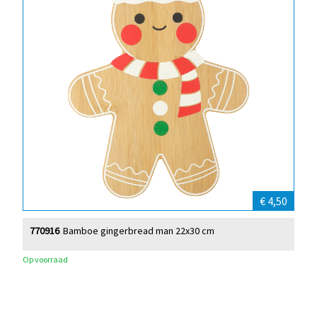
€ 4,50
770916
Bamboe gingerbread man 22x30 cm
Op voorraad