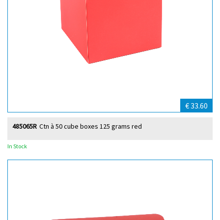
€ 33.60
485065R
Ctn à 50 cube boxes 125 grams red
In Stock