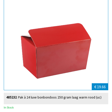
€ 19.66
485232
Pak à 24 luxe bonbondoos 250 gram laag warm rood (uc)
In Stock