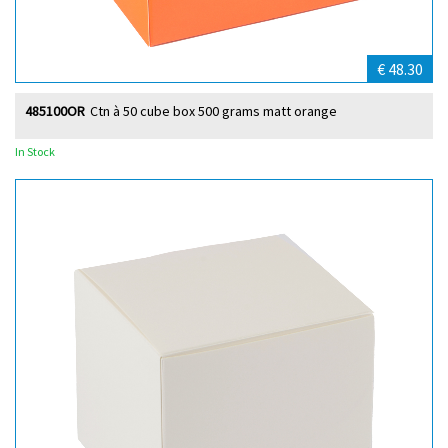
€ 48.30
485100OR
Ctn à 50 cube box 500 grams matt orange
In Stock