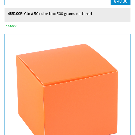
€ 48.30
485100R
Ctn à 50 cube box 500 grams matt red
In Stock