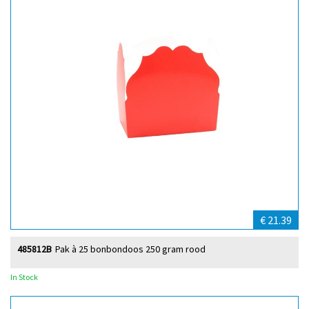
€ 21.39
485812B
Pak à 25 bonbondoos 250 gram rood
In Stock