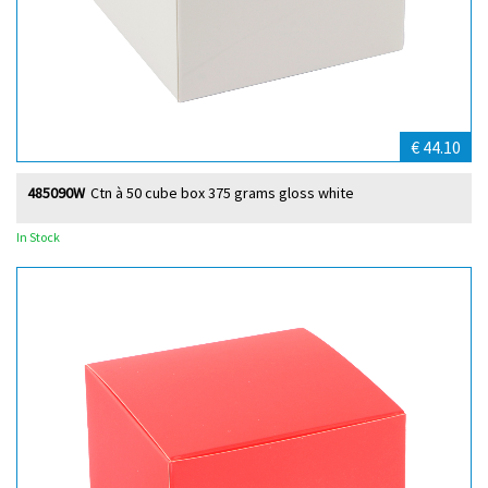
€ 44.10
485090W
Ctn à 50 cube box 375 grams gloss white
In Stock