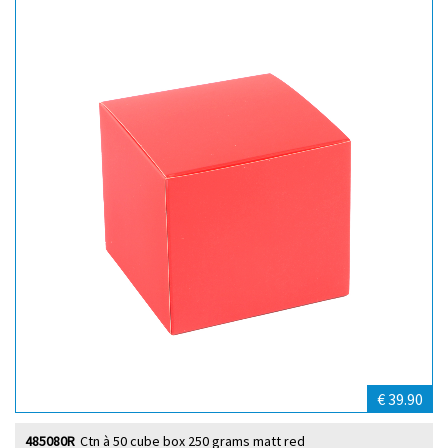
€ 39.90
485080R
Ctn à 50 cube box 250 grams matt red