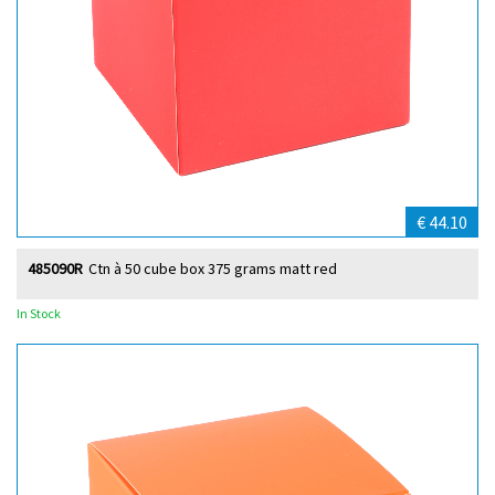
€ 44.10
485090R
Ctn à 50 cube box 375 grams matt red
In Stock