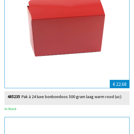
€ 22.68
485235
Pak à 24 luxe bonbondoos 500 gram laag warm rood (uc)
In Stock