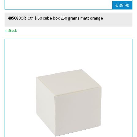
€ 39.90
485080OR
Ctn à 50 cube box 250 grams matt orange
In Stock