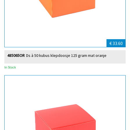
€ 33.60
485065OR
Ds à 50 kubus klepdoosje 125 gram mat oranje
In Stock