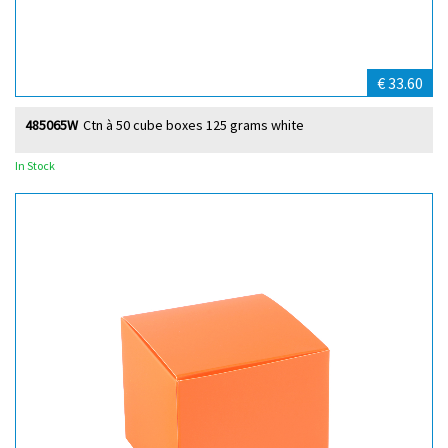
€ 33.60
485065W
Ctn à 50 cube boxes 125 grams white
In Stock