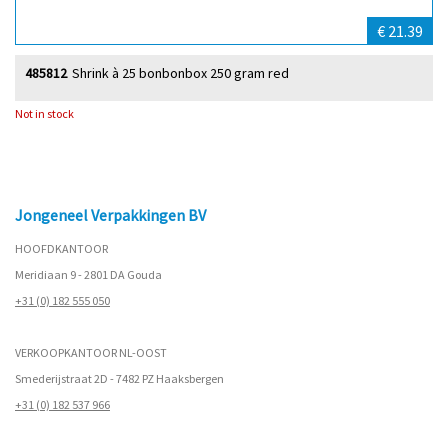
€ 21.39
485812
Shrink à 25 bonbonbox 250 gram red
Not in stock
Jongeneel Verpakkingen BV
HOOFDKANTOOR
Meridiaan 9 - 2801 DA Gouda
+31 (0) 182 555 050
VERKOOPKANTOOR NL-OOST
Smederijstraat 2D - 7482 PZ Haaksbergen
+31 (0) 182 537 966