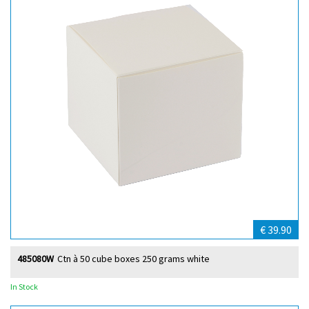
€ 39.90
485080W
Ctn à 50 cube boxes 250 grams white
In Stock