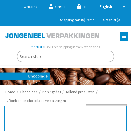
Welcome
Register
Log in
Shopping cart
(0)
items
Orderlist
(0)
€ 350.00
€ 350 Free shipping in the Netherlands
Home
/
Chocolade
/
Koningsdag / Holland producten
/
1. Bonbon en chocolade verpakkingen
Sort by