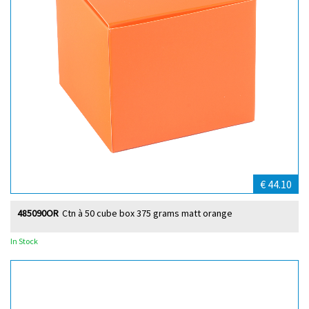
€ 44.10
485090OR
Ctn à 50 cube box 375 grams matt orange
In Stock