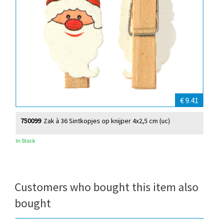
€ 9.41
750099
Zak à 36 Sintkopjes op knijper 4x2,5 cm (uc)
In Stock
Customers who bought this item also
bought