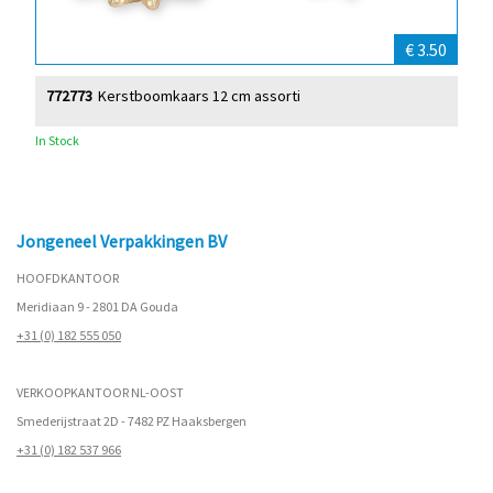
€ 3.50
772773
Kerstboomkaars 12 cm assorti
In Stock
Jongeneel Verpakkingen BV
HOOFDKANTOOR
Meridiaan 9 - 2801 DA Gouda
+31 (0) 182 555 050
VERKOOPKANTOOR NL-OOST
Smederijstraat 2D - 7482 PZ Haaksbergen
+31 (0) 182 537 966