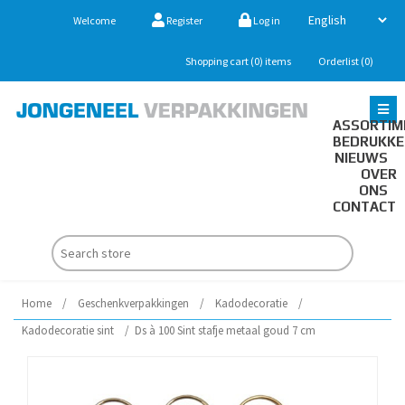
Welcome
Register
Log in
Shopping cart
(0)
items
Orderlist
(0)
ASSORTIM
BEDRUKK
NIEUWS
OVER
ONS
CONTACT
Home
/
Geschenkverpakkingen
/
Kadodecoratie
/
Kadodecoratie sint
/
Ds à 100 Sint stafje metaal goud 7 cm