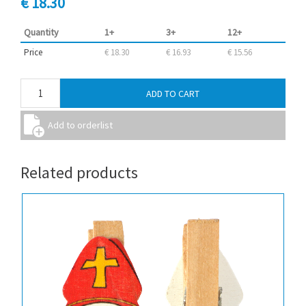
€ 18.30
Quantity
1+
3+
12+
Price
€ 18.30
€ 16.93
€ 15.56
Related products