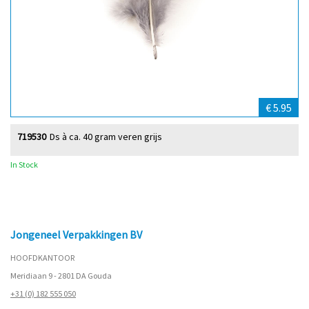
€ 5.95
719530
Ds à ca. 40 gram veren grijs
In Stock
Jongeneel Verpakkingen BV
HOOFDKANTOOR
Meridiaan 9 - 2801 DA Gouda
+31 (0) 182 555 050