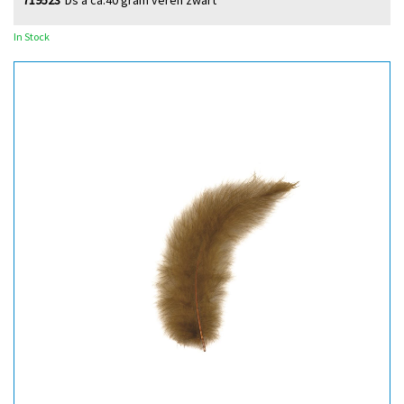
719523
Ds à ca.40 gram veren zwart
In Stock