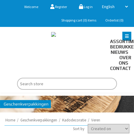
Welcome
Register
Log in
Shopping cart
(0)
items
Orderlist
(0)
ASSORTIM
BEDRUKK
NIEUWS
OVER
ONS
CONTACT
Home
/
Geschenkverpakkingen
/
Kadodecoratie
/
Veren
Sort by