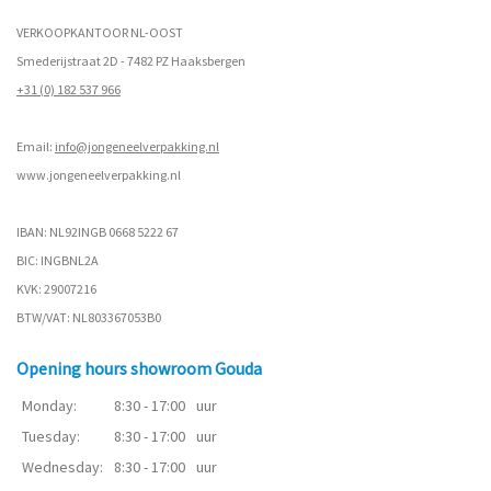
VERKOOPKANTOOR NL-OOST
Smederijstraat 2D - 7482 PZ Haaksbergen
+31 (0) 182 537 966
Email:
info@jongeneelverpakking.nl
www.
jongeneelverpakking.nl
IBAN: NL92INGB 0668 5222 67
BIC: INGBNL2A
KVK: 29007216
BTW/VAT: NL803367053B0
Opening hours showroom Gouda
Monday:
8:30 - 17:00
uur
Tuesday:
8:30 - 17:00
uur
Wednesday:
8:30 - 17:00
uur