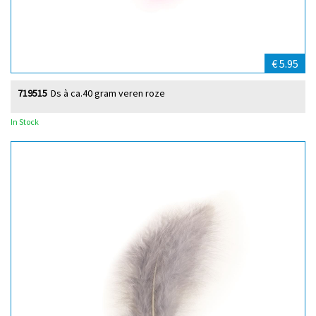
€ 5.95
719515
Ds à ca.40 gram veren roze
In Stock