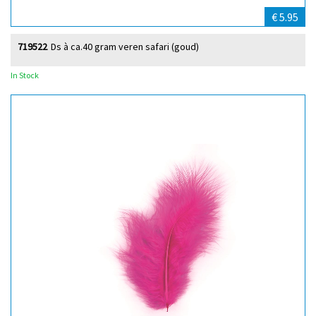
€ 5.95
719522
Ds à ca.40 gram veren safari (goud)
In Stock